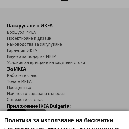
Пазаруване в ИКЕА
Брошури ИКЕА
Проектиране и дизайн
Ръководства за закупуване
Гаранции ИКЕА
Ваучер за подарък ИКЕА
Условия за връщане на закупени стоки
За ИКЕА
Работете с нас
Това е ИКЕА
Пресцентър
Най-често задавани въпроси
Свържете се с нас
Приложение IKEA Bulgaria:
Политика за използване на бисквитки