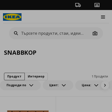
Проследяване на п
Магази
Burge
Camera
SNABBKOP
Продукт
Интериор
1 Продукти
Подреди по
Цвят:
Цена: