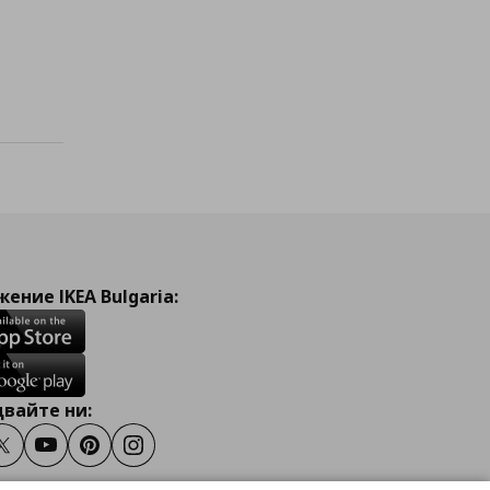
а с любими
ение IKEA Bulgaria:
вайте ни:
ook
Twitter
Youtube
Pinterest
Instagram