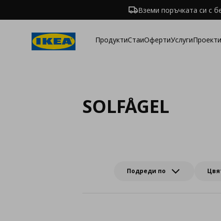
Вземи поръчката си с б
Продукти
Стаи
Оферти
Услуги
Проекти
SOLFÅGEL
Подреди по
Цвя