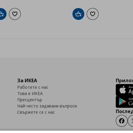
Добави в кошницата
Добави към списъка с любими
Добави в кошницата
Добави към списък
За ИКЕА
Прилож
Работете с нас
Това е ИКЕА
Пресцентър
Най-често задавани въпроси
Послед
Свържете се с нас
Faceb