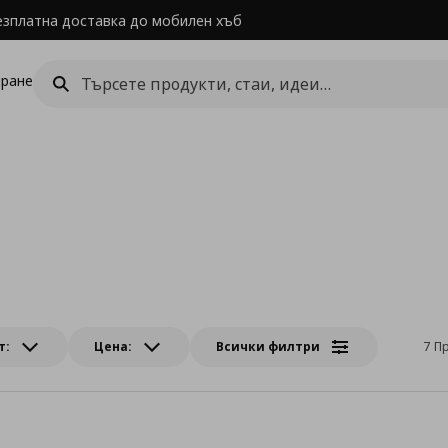
езплатна доставка до мобилен хъб
ране
т:
Цена:
Всички филтри
7 П