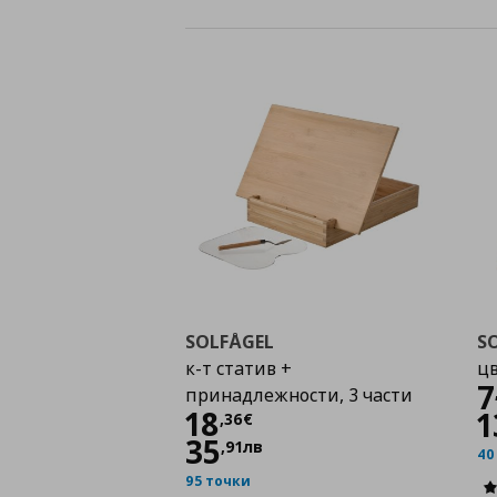
SOLFÅGEL
S
к-т статив +
ц
7
принадлежности, 3 части
Цена
18,36 €
18
1
,
36
€
35
,
91
лв
40
95 точки