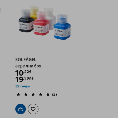
SOLFÅGEL
акрилна боя
Цена
10,22 €
10
,
22
€
19
,
99
лв
55 точки
(2)
а с любими
Добави в кошницата
Добави към списъка с любими