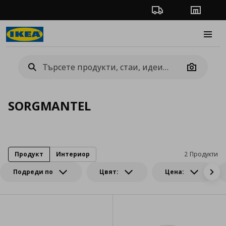
Проследяване на п
Магази
Burge
Camera
SORGMANTEL
Продукт
Интериор
2 Продукти
Подреди по
Цвят:
Цена: