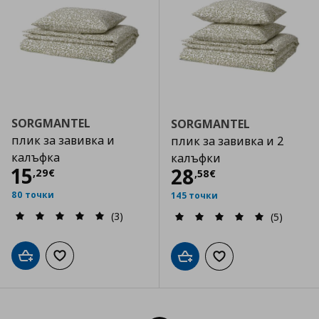
SORGMANTEL
SORGMANTEL
плик за завивка и
плик за завивка и 2
калъфка
калъфки
Цена
15,29 €
15
Цена
28,58 €
28
,
29
€
,
58
€
80 точки
145 точки
(3)
(5)
Добави в кошницата
Добави към списъка с любими
Добави в кошницата
Добави към списъка