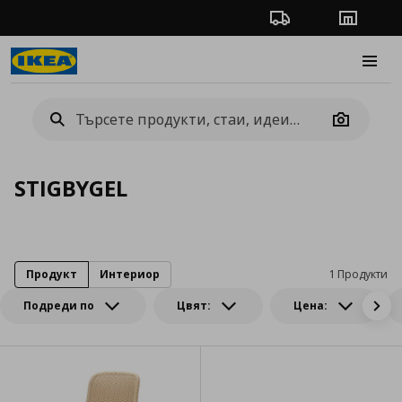
Проследяване на п
Магази
Burge
Camera
STIGBYGEL
Продукт
Интериор
1 Продукти
Подреди по
Цвят:
Цена: