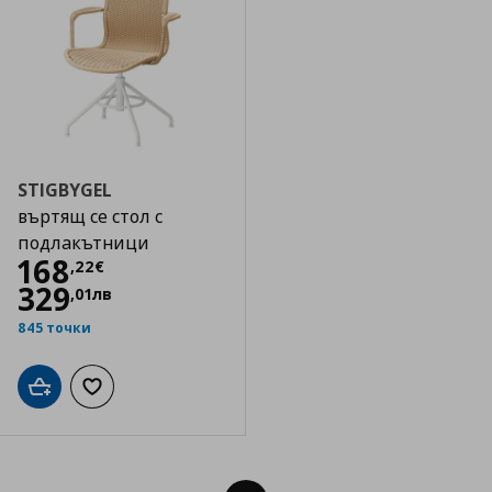
STIGBYGEL
въртящ се стол с
подлакътници
Цена
168,22 €
168
,
22
€
329
,
01
лв
845 точки
Добави в кошницата
Добави към списъка с любими