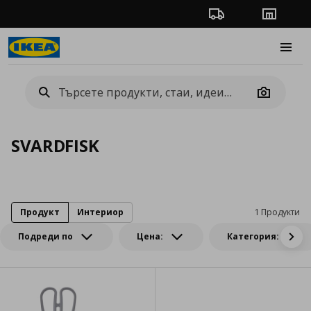
Проследяване на п
Магази
Burge
Camera
SVARDFISK
Продукт
Интериор
1 Продукти
Подреди по
Цена:
Категория: