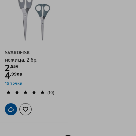
SVARDFISK
ножица, 2 бр.
Цена
2,55 €
2
,
55
€
4
,
99
лв
15 точки
(10)
Добави в кошницата
Добави към списъка с любими