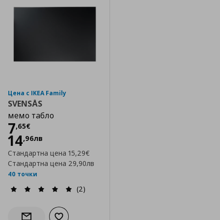
Цена с IKEA Family
SVENSÅS
мемо табло
Цена
7,65 €
7
,
65
€
14
,
96
лв
Стандартна цена
15,29€
Стандартна цена
29,90лв
40 точки
(2)
Добави към списъка с любими
Информирай ме за наличност