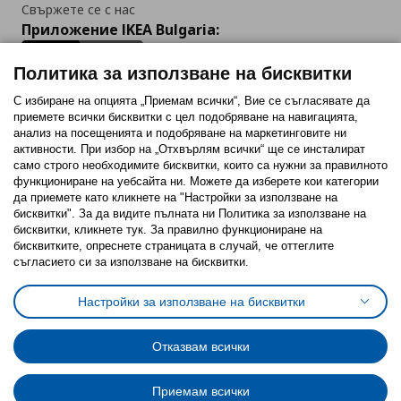
Свържете се с нас
Приложение IKEA Bulgaria:
Политика за използване на бисквитки
С избиране на опцията „Приемам всички“, Вие се съгласявате да
приемете всички бисквитки с цел подобряване на навигацията,
Последвайте ни:
анализ на посещенията и подобряване на маркетинговите ни
активности. При избор на „Отхвърлям всички“ ще се инсталират
Facebook
Twitter
Youtube
Pinterest
Instagram
само строго необходимитe бисквитки, които са нужни за правилното
функциониране на уебсайта ни. Можете да изберете кои категории
да приемете като кликнете на "Настройки за използване на
бисквитки". За да видите пълната ни Политика за използване на
бисквитки, кликнете тук. За правилно функциониране на
бисквитките, опреснете страницата в случай, че оттеглите
съгласието си за използване на бисквитки.
Политика за използване на бисквитки (Cookies)
Избор на настройки за използване на бисквитки
Настройки за използване на бисквитки
Условия за ползване на ikea.bg
Обща политика за личните данни
Политика за защита на личните данни на ikea.bg
Общи условия на програма IKEA Family
Отказвам всички
Политика за защита на лични данни на програма IKEA Family
Приемам всички