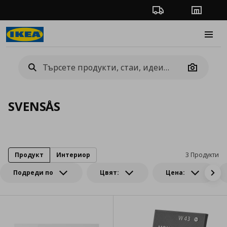
Проследяване на п
Магази
Burge
Camera
SVENSÅS
Продукт
Интериор
3 Продукти
Подреди по
Цвят:
Цена: