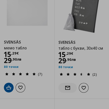
SVENSÅS
SVENSÅS
мемо табло
табло с букви, 30x40 см
Цена
15,29 €
15
Цена
15,29 €
15
,
29
€
,
29
€
29
29
,
90
лв
,
90
лв
80 точки
80 точки
(7)
(2)
Добави в кошницата
Добави към списъка с любими
Добави към сп
Информирай ме за налич