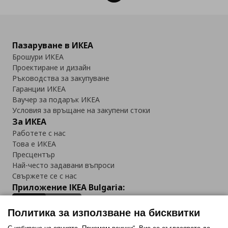
Пазаруване в ИКЕА
Брошури ИКЕА
Проектиране и дизайн
Ръководства за закупуване
Гаранции ИКЕА
Ваучер за подарък ИКЕА
Условия за връщане на закупени стоки
За ИКЕА
Работете с нас
Това е ИКЕА
Пресцентър
Най-често задавани въпроси
Свържете се с нас
Приложение IKEA Bulgaria:
Политика за използване на бисквитки