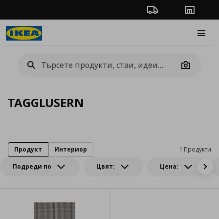
Проследяване на п
Магази
Burge
Camera
TAGGLUSERN
Продукт
Интериор
1 Продукти
Подреди по
Цвят:
Цена: