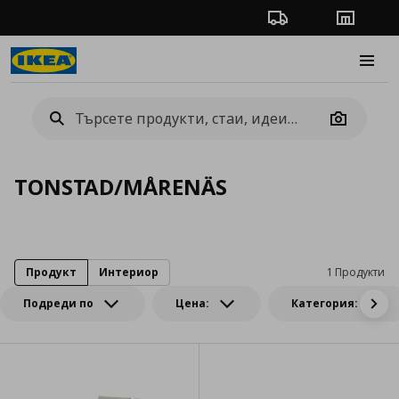
Проследяване на п
Магази
Burge
Camera
TONSTAD/MÅRENÄS
Продукт
Интериор
1 Продукти
Подреди по
Цена:
Категория: