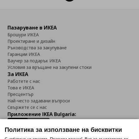
Пазаруване в ИКЕА
Брошури ИКЕА
Проектиране и дизайн
Ръководства за закупуване
Гаранции ИКЕА
Ваучер за подарък ИКЕА
Условия за връщане на закупени стоки
За ИКЕА
Работете с нас
Това е ИКЕА
Пресцентър
Най-често задавани въпроси
Свържете се с нас
Приложение IKEA Bulgaria:
Политика за използване на бисквитки