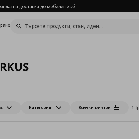
езплатна доставка до мобилен хъб
ране
RKUS
а:
Категория:
Всички филтри
1 П