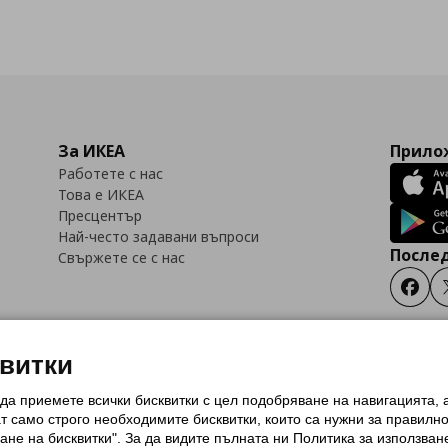
За ИКЕА
Прилож
Работете с нас
Това е ИКЕА
Пресцентър
Най-често задавани въпроси
Послед
Свържете се с нас
Faceb
квитки
 да приемете всички бисквитки с цел подобряване на навигацията,
тки (Cookies)
Избор на настройки за използване на бисквитки
Условия за п
ат само строго необходимитe бисквитки, които са нужни за правилн
Политика за защита на личните данни на ikea.bg
Общи условия на програма
ане на бисквитки". За да видите пълната ни Политика за използван