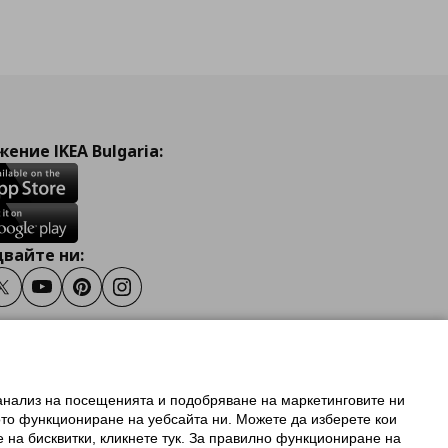
ение IKEA Bulgaria:
вайте ни:
ook
Twitter
Youtube
Pinterest
Instagram
 анализ на посещенията и подобряване на маркетинговите ни
олзване на ikea.bg
ото функциониране на уебсайта ни. Можете да изберете кои
 IKEA Family
е на бисквитки, кликнете тук. За правилно функциониране на