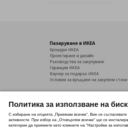
Пазаруване в ИКЕА
Брошури ИКЕА
Проектиране и дизайн
Ръководства за закупуване
Гаранции ИКЕА
Ваучер за подарък ИКЕА
Условия за връщане на закупени стоки
Политика за използване на бис
С избиране на опцията „Приемам всички“, Вие се съгласявате
Политика за използване на бискви
активности. При избор на „Отхвърлям всички“ ще се инсталир
Обща политика за личните данни
категории да приемете като кликнете на "Настройки за използв