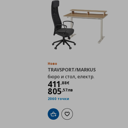
Ново
TRAVSPORT/MARKUS
бюро и стол, електр.
Цена
411,88 €
411
,
88
€
805
,
57
лв
2060 точки
Добави в кошницата
Добави към списъка с любими