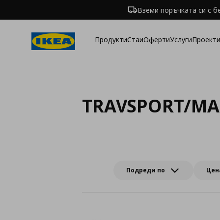
Вземи поръчката си с б
Продукти
Стаи
Оферти
Услуги
Проекти
TRAVSPORT/MA
Подреди по
Цен