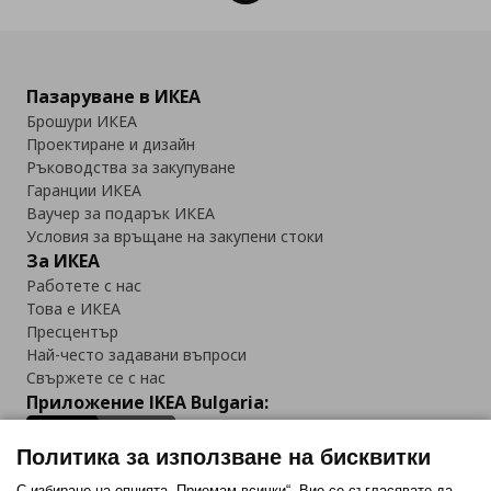
Пазаруване в ИКЕА
Брошури ИКЕА
Проектиране и дизайн
Ръководства за закупуване
Гаранции ИКЕА
Ваучер за подарък ИКЕА
Условия за връщане на закупени стоки
За ИКЕА
Работете с нас
Това е ИКЕА
Пресцентър
Най-често задавани въпроси
Свържете се с нас
Приложение IKEA Bulgaria:
Политика за използване на бисквитки
С избиране на опцията „Приемам всички“, Вие се съгласявате да