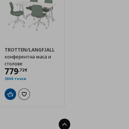
TROTTEN/LANGFJALL
конферентна маса и
столове
Цена
779,72 €
779
,
72
€
3900 точки
Добави в кошницата
Добави към списъка с любими
Нагоре