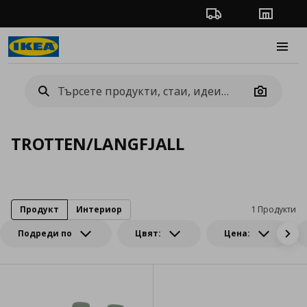
Проследяване на п
Магази
Burge
Camera
TROTTEN/LANGFJALL
Продукт
Интериор
1 Продукти
Подреди по
Цвят:
Цена: