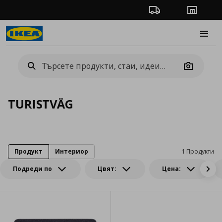
Проследяване на п
Магази
Burge
Camera
TURISTVÄG
Продукт
Интериор
1 Продукти
Подреди по
Цвят:
Цена: