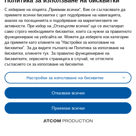
Политика за използване на бисквитки
С избиране на опцията „Приемам всички“, Вие се съгласявате да
приемете всички бисквитки с цел подобряване на навигацията,
анализ на посещенията и подобряване на маркетинговите ни
активности. При избор на „Отхвърлям всички“ ще се инсталират
Последвайте ни:
само строго необходимитe бисквитки, които са нужни за правилното
функциониране на уебсайта ни. Можете да изберете кои категории
Facebook
Twitter
Youtube
Pinterest
Instagram
да приемете като кликнете на "Настройки за използване на
бисквитки". За да видите пълната ни Политика за използване на
бисквитки, кликнете тук. За правилно функциониране на
бисквитките, опреснете страницата в случай, че оттеглите
съгласието си за използване на бисквитки.
Политика за използване на бисквитки (Cookies)
Настройки за използване на бисквитки
Избор на настройки за използване на бисквитки
Условия за ползване на ikea.bg
Обща политика за личните данни
Отказвам всички
Политика за защита на личните данни на ikea.bg
Общи условия на програма IKEA Family
Политика за защита на лични данни на програма IKEA Family
Приемам всички
© Inter-IKEA Systems B.V. 1999 - 2025