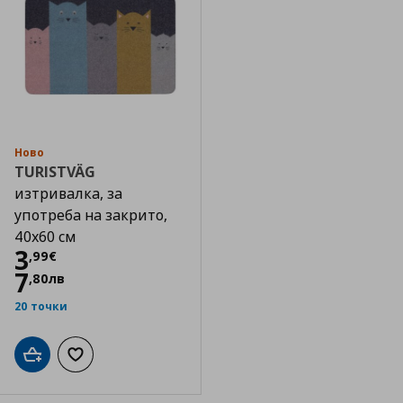
Ново
TURISTVÄG
изтривалка, за
употреба на закрито,
40x60 см
Цена
3,99 €
3
,
99
€
7
,
80
лв
20 точки
Добави в кошницата
Добави към списъка с любими