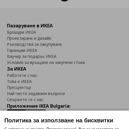
Пазаруване в ИКЕА
Брошури ИКЕА
Проектиране и дизайн
Ръководства за закупуване
Гаранции ИКЕА
Ваучер за подарък ИКЕА
Условия за връщане на закупени стоки
За ИКЕА
Работете с нас
Това е ИКЕА
Пресцентър
Най-често задавани въпроси
Свържете се с нас
Приложение IKEA Bulgaria:
Политика за използване на бисквитки