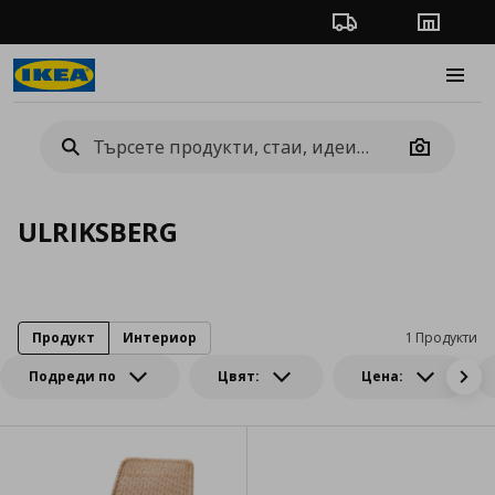
Проследяване на п
Магази
Burge
Camera
ULRIKSBERG
Продукт
Интериор
1 Продукти
Подреди по
Цвят:
Цена: