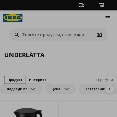
Проследяване на п
Магази
Burge
Camera
UNDERLÄTTA
Продукт
Интериор
1 Продукти
Подреди по
Цена:
Категория: