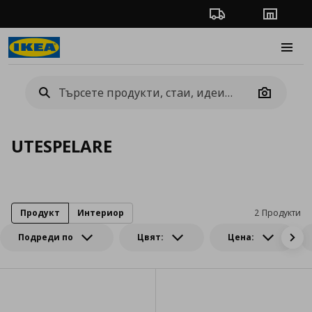
Проследяване на п
Магази
Burge
Camera
UTESPELARE
Продукт
Интериор
2 Продукти
Подреди по
Цвят:
Цена: