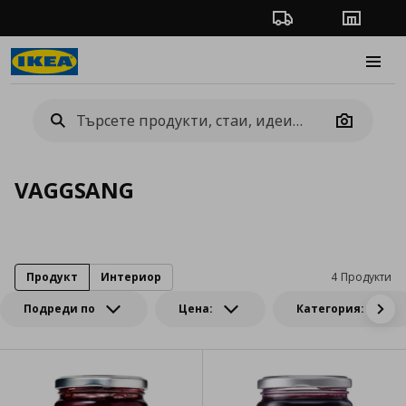
Проследяване на п
Магази
Burge
Camera
VAGGSANG
Продукт
Интериор
4 Продукти
Подреди по
Цена:
Категория: