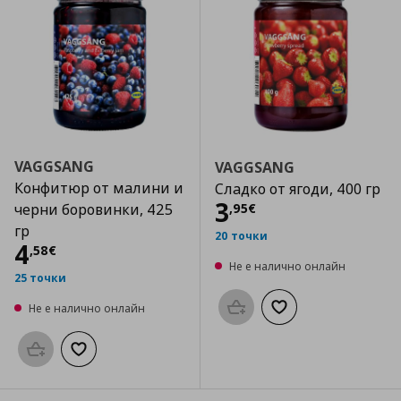
VAGGSANG
VAGGSANG
Конфитюр от малини и
Сладко от ягоди, 400 гр
Цена
3,95 €
3
,
95
€
черни боровинки, 425
гр
20 точки
Цена
4,58 €
4
,
58
€
Не е налично онлайн
25 точки
Не е налично онлайн
Προσθήκη στο καλάθι
Добави към списък
Προσθήκη στο καλάθι
Добави към списъка с любими