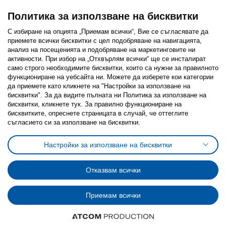
Политика за използване на бисквитки
С избиране на опцията „Приемам всички“, Вие се съгласявате да
приемете всички бисквитки с цел подобряване на навигацията,
Последвайте ни:
анализ на посещенията и подобряване на маркетинговите ни
активности. При избор на „Отхвърлям всички“ ще се инсталират
Facebook
Twitter
Youtube
Pinterest
Instagram
само строго необходимитe бисквитки, които са нужни за правилното
функциониране на уебсайта ни. Можете да изберете кои категории
да приемете като кликнете на "Настройки за използване на
бисквитки". За да видите пълната ни Политика за използване на
бисквитки, кликнете тук. За правилно функциониране на
бисквитките, опреснете страницата в случай, че оттеглите
съгласието си за използване на бисквитки.
Политика за използване на бисквитки (Cookies)
Избор на настройки за използване на бисквитки
Настройки за използване на бисквитки
Условия за ползване на ikea.bg
Обща политика за личните данни
Политика за защита на личните данни на ikea.bg
Общи условия на програма IKEA Family
Отказвам всички
Политика за защита на лични данни на програма IKEA Family
Приемам всички
© Inter-IKEA Systems B.V. 1999 - 2025