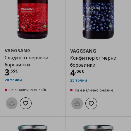
VAGGSANG
VAGGSANG
Сладко от червени
Конфитюр от черни
боровинки
боровинки
Цена
3,55 €
3
Цена
4,06 €
4
,
55
€
,
06
€
20 точки
25 точки
Не е налично онлайн
Не е налично онлайн
Προσθήκη στο καλάθι
Добави към списъка с любими
Προσθήκη στο καλάθι
Добави към списък