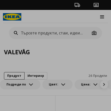
Проследяване на п
Магази
Burge
Camera
VALEVÅG
Продукт
Интериор
26 Продукти
Подреди по
Цвят:
Цена: