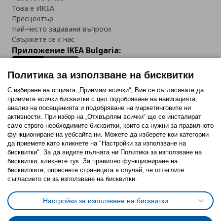
Това е ИКЕА
Пресцентър
Най-често задавани въпроси
Свържете се с нас
Приложение IKEA Bulgaria:
Политика за използване на бисквитки
С избиране на опцията „Приемам всички“, Вие се съгласявате да
приемете всички бисквитки с цел подобряване на навигацията,
Последвайте ни:
анализ на посещенията и подобряване на маркетинговите ни
активности. При избор на „Отхвърлям всички“ ще се инсталират
Facebook
Twitter
Youtube
Pinterest
Instagram
само строго необходимитe бисквитки, които са нужни за правилното
функциониране на уебсайта ни. Можете да изберете кои категории
да приемете като кликнете на "Настройки за използване на
бисквитки". За да видите пълната ни Политика за използване на
бисквитки, кликнете тук. За правилно функциониране на
бисквитките, опреснете страницата в случай, че оттеглите
съгласието си за използване на бисквитки.
Политика за използване на бисквитки (Cookies)
Избор на настройки за използване на бисквитки
Настройки за използване на бисквитки
Условия за ползване на ikea.bg
Обща политика за личните данни
Политика за защита на личните данни на ikea.bg