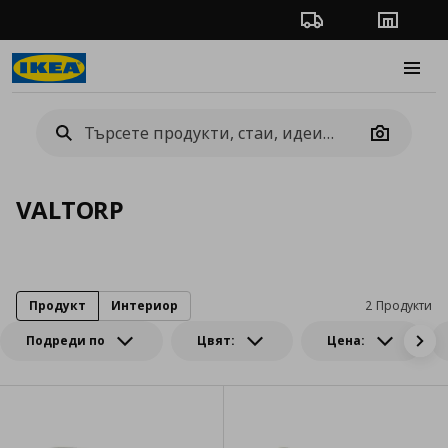
Проследяване на п
Магази
Burge
Camera
VALTORP
Продукт
Интериор
2 Продукти
Подреди по
Цвят:
Цена: