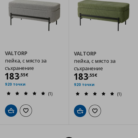
VALTORP
VALTORP
пейка, с място за
пейка, с място за
съхранение
съхранение
Цена
183,55 €
183
Цена
183,55 €
183
,
55
€
,
55
€
920 точки
920 точки
(1)
(1)
Добави в кошницата
Добави към списъка с любими
Добави в кошницата
Добави към списъка