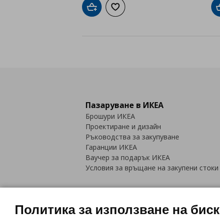
Добави в кошницата
Добави към списъка с любими
Пазаруване в ИКЕА
Брошури ИКЕА
Проектиране и дизайн
Ръководства за закупуване
Гаранции ИКЕА
Ваучер за подарък ИКЕА
Условия за връщане на закупени стоки
Политика за използване на бис