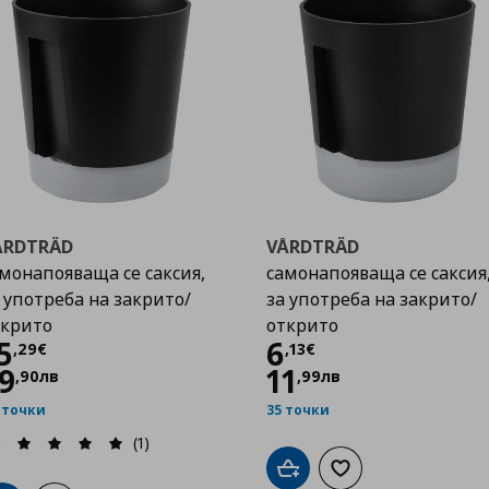
ÅRDTRÄD
VÅRDTRÄD
монапояваща се саксия,
самонапояваща се саксия
 употреба на закрито/
за употреба на закрито/
ткрито
открито
Цена
15,29 €
Цена
6,13 €
5
6
,
29
€
,
13
€
9
11
,
90
лв
,
99
лв
 точки
35 точки
(1)
Добави в кошницата
Добави към списък