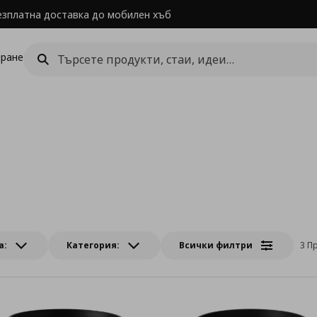
езплатна доставка до мобилен хъб
ране
а:
Категория:
Всички филтри
3 П