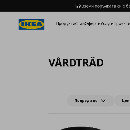
Вземи поръчката си с б
Продукти
Стаи
Оферти
Услуги
Проекти
VÅRDTRÄD
Подреди по
Цен