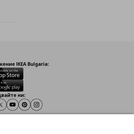
ение IKEA Bulgaria:
вайте ни:
ook
Twitter
Youtube
Pinterest
Instagram