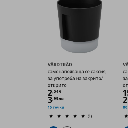
VÅRDTRÄD
V
самонапояваща се саксия,
са
за употреба на закрито/
за
открито
о
Цена
2,04 €
2
1
,
04
€
3
2
,
99
лв
15 точки
80
(1)