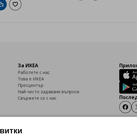
Добави в кошницата
Добави към списъка с любими
За ИКЕА
Прилож
Работете с нас
Това е ИКЕА
Пресцентър
Най-често задавани въпроси
Послед
Свържете се с нас
Faceb
квитки