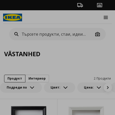
Проследяване на п
Магази
Burge
Camera
VÄSTANHED
Продукт
Интериор
2 Продукти
Подреди по
Цвят:
Цена: