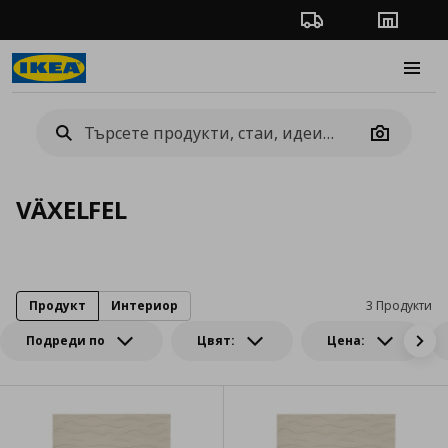
Проследяване на п
Магази
Burge
Camera
VÄXELFEL
Продукт
Интериор
3 Продукти
Подреди по
Цвят:
Цена: