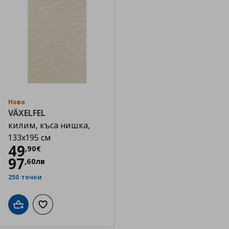
Ново
VÄXELFEL
килим, къса нишка,
133x195 см
Цена
49,90 €
49
,
90
€
97
,
60
лв
250 точки
Добави в кошницата
Добави към списъка с любими