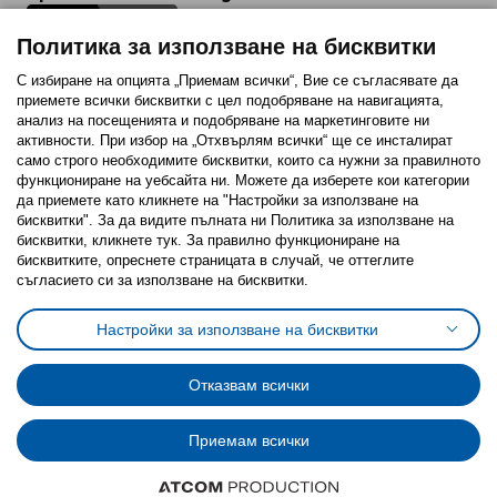
Политика за използване на бисквитки
С избиране на опцията „Приемам всички“, Вие се съгласявате да
приемете всички бисквитки с цел подобряване на навигацията,
Последвайте ни:
анализ на посещенията и подобряване на маркетинговите ни
активности. При избор на „Отхвърлям всички“ ще се инсталират
Facebook
Twitter
Youtube
Pinterest
Instagram
само строго необходимитe бисквитки, които са нужни за правилното
функциониране на уебсайта ни. Можете да изберете кои категории
да приемете като кликнете на "Настройки за използване на
бисквитки". За да видите пълната ни Политика за използване на
бисквитки, кликнете тук. За правилно функциониране на
бисквитките, опреснете страницата в случай, че оттеглите
съгласието си за използване на бисквитки.
Политика за използване на бисквитки (Cookies)
Избор на настройки за използване на бисквитки
Настройки за използване на бисквитки
Условия за ползване на ikea.bg
Обща политика за личните данни
Политика за защита на личните данни на ikea.bg
Общи условия на програма IKEA Family
Отказвам всички
Политика за защита на лични данни на програма IKEA Family
Приемам всички
© Inter-IKEA Systems B.V. 1999 - 2025