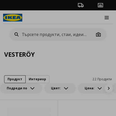
Проследяване на п
Магази
Burge
Camera
VESTERÖY
Продукт
Интериор
22 Продукти
Подреди по
Цвят:
Цена: