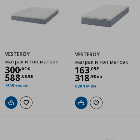
VESTERÖY
VESTERÖY
матрак и топ матрак
матрак и топ матрак
Цена
300,64 €
300
Цена
163,05 €
163
,
64
€
,
05
€
588
318
,
00
лв
,
90
лв
1505 точки
820 точки
Добави в кошницата
Добави към списъка с любими
Добави в кошницата
Добави към списъка