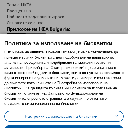
Това е ИКЕА
Пресцентър
Най-често задавани въпроси
Свържете се с нас
Приложение IKEA Bulgaria:
Политика за използване на бисквитки
С избиране на опцията „Приемам всички“, Вие се съгласявате да
приемете всички бисквитки с цел подобряване на навигацията,
Последвайте ни:
анализ на посещенията и подобряване на маркетинговите ни
активности. При избор на „Отхвърлям всички“ ще се инсталират
Facebook
Twitter
Youtube
Pinterest
Instagram
само строго необходимитe бисквитки, които са нужни за правилното
функциониране на уебсайта ни. Можете да изберете кои категории
да приемете като кликнете на "Настройки за използване на
бисквитки". За да видите пълната ни Политика за използване на
бисквитки, кликнете тук. За правилно функциониране на
бисквитките, опреснете страницата в случай, че оттеглите
съгласието си за използване на бисквитки.
Политика за използване на бисквитки (Cookies)
Избор на настройки за използване на бисквитки
Настройки за използване на бисквитки
Условия за ползване на ikea.bg
Обща политика за личните данни
Политика за защита на личните данни на ikea.bg