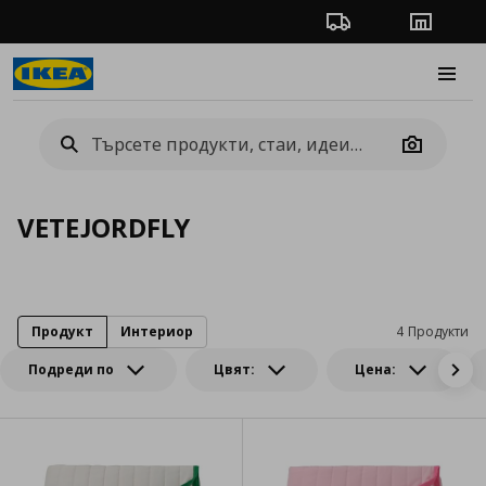
Проследяване на п
Магази
Burge
Camera
VETEJORDFLY
Продукт
Интериор
4 Продукти
Подреди по
Цвят:
Цена: