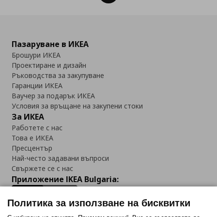
Пазаруване в ИКЕА
Брошури ИКЕА
Проектиране и дизайн
Ръководства за закупуване
Гаранции ИКЕА
Ваучер за подарък ИКЕА
Условия за връщане на закупени стоки
За ИКЕА
Работете с нас
Това е ИКЕА
Пресцентър
Най-често задавани въпроси
Свържете се с нас
Приложение IKEA Bulgaria:
Политика за използване на бисквитки