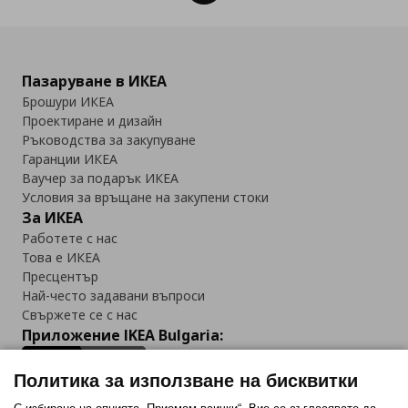
Пазаруване в ИКЕА
Брошури ИКЕА
Проектиране и дизайн
Ръководства за закупуване
Гаранции ИКЕА
Ваучер за подарък ИКЕА
Условия за връщане на закупени стоки
За ИКЕА
Работете с нас
Това е ИКЕА
Пресцентър
Най-често задавани въпроси
Свържете се с нас
Приложение IKEA Bulgaria:
Политика за използване на бисквитки