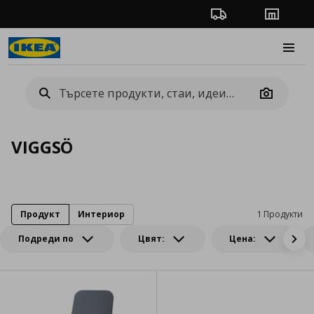
Проследяване на п
Магази
Burge
Camera
VIGGSÖ
Продукт
Интериор
1 Продукти
Подреди по
Цвят:
Цена: