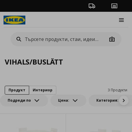
Проследяване на п
Магази
Burge
Camera
VIHALS/BUSLÄTT
Продукт
Интериор
3 Продукти
Подреди по
Цена:
Категория: