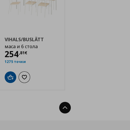
VIHALS/BUSLÄTT
маса и 6 стола
Цена
254,81 €
254
,
81
€
1275 точки
Добави в кошницата
Добави към списъка с любими
Нагоре