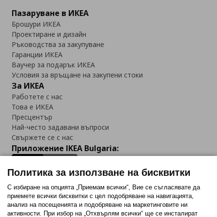
Пазаруване в ИКЕА
Брошури ИКЕА
Проектиране и дизайн
Ръководства за закупуване
Гаранции ИКЕА
Ваучер за подарък ИКЕА
Условия за връщане на закупени стоки
За ИКЕА
Работете с нас
Това е ИКЕА
Пресцентър
Най-често задавани въпроси
Свържете се с нас
Приложение IKEA Bulgaria:
Политика за използване на бисквитки
С избиране на опцията „Приемам всички“, Вие се съгласявате да
приемете всички бисквитки с цел подобряване на навигацията,
Последвайте ни:
анализ на посещенията и подобряване на маркетинговите ни
активности. При избор на „Отхвърлям всички“ ще се инсталират