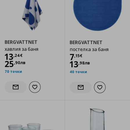
BERGVATTNET
BERGVATTNET
хавлия за баня
постелка за баня
Цена
13,24 €
13
Цена
7,15 €
7
,
24
€
,
15
€
25
13
,
90
лв
,
98
лв
70 точки
40 точки
Добави към списъка с любими
Информирай ме за наличност
Добави към сп
Информирай ме за налич