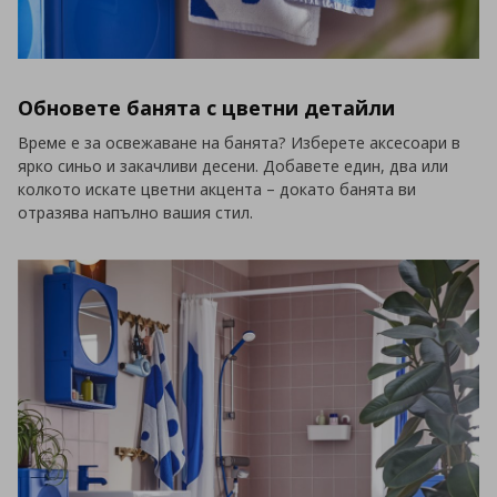
Обновете банята с цветни детайли
Време е за освежаване на банята? Изберете аксесоари в
ярко синьо и закачливи десени. Добавете един, два или
колкото искате цветни акцента – докато банята ви
отразява напълно вашия стил.