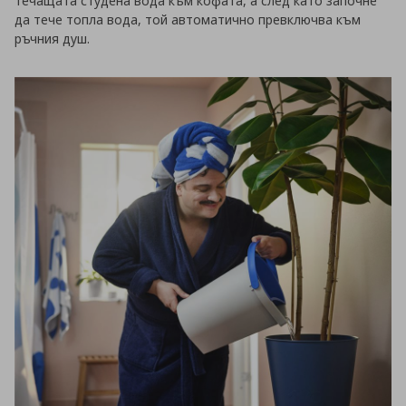
течащата студена вода към кофата, а след като започне
да тече топла вода, той автоматично превключва към
ръчния душ.