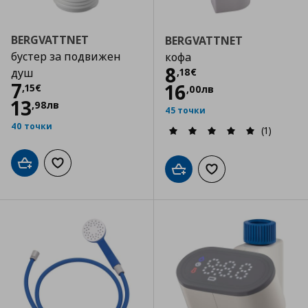
BERGVATTNET
BERGVATTNET
бустер за подвижен
кофа
Цена
8,18 €
8
,
18
€
душ
Цена
7,15 €
7
16
,
15
€
,
00
лв
13
,
98
лв
45 точки
40 точки
(1)
Добави в кошницата
Добави към списъка с любими
Добави в кошницата
Добави към списъка