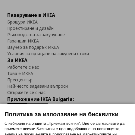
Пазаруване в ИКЕА
Брошури ИКЕА
Проектиране и дизайн
Ръководства за закупуване
Гаранции ИКЕА
Ваучер за подарък ИКЕА
Условия за връщане на закупени стоки
За ИКЕА
Работете с нас
Това е ИКЕА
Пресцентър
Най-често задавани въпроси
Свържете се с нас
Приложение IKEA Bulgaria:
Политика за използване на бисквитки
С избиране на опцията „Приемам всички“, Вие се съгласявате да
приемете всички бисквитки с цел подобряване на навигацията,
Последвайте ни:
анализ на посещенията и подобряване на маркетинговите ни