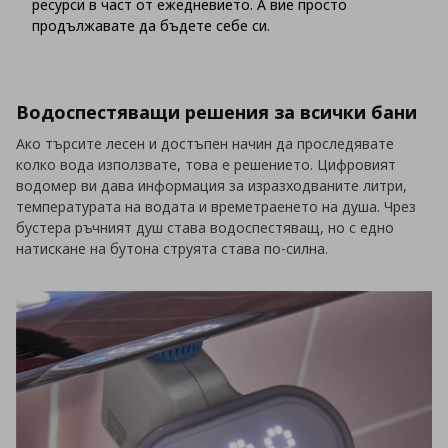
ресурси в част от ежедневието. А вие просто
продължавате да бъдете себе си.
Водоспестяващи решения за всички бани
Ако търсите лесен и достъпен начин да проследявате
колко вода използвате, това е решението. Цифровият
водомер ви дава информация за изразходваните литри,
температурата на водата и времетраенето на душа. Чрез
бустера ръчният душ става водоспестяващ, но с едно
натискане на бутона струята става по-силна.