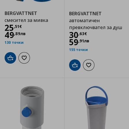
BERGVATTNET
BERGVATTNET
смесител за мивка
автоматичен
Цена
25,51 €
25
,
51
€
превключвател за душ
Цена
30,63 €
49
30
,
89
лв
,
63
€
59
,
91
лв
130 точки
155 точки
Добави в кошницата
Добави към списъка с любими
Добави в кошницата
Добави към списъка