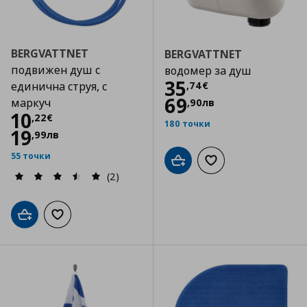
BERGVATTNET
BERGVATTNET
подвижен душ с
водомер за душ
Цена
35,74 €
35
,
74
€
единична струя, с
69
маркуч
,
90
лв
Цена
10,22 €
10
,
22
€
180 точки
19
,
99
лв
55 точки
Добави в кошницата
Добави към списъка
(2)
Добави в кошницата
Добави към списъка с любими