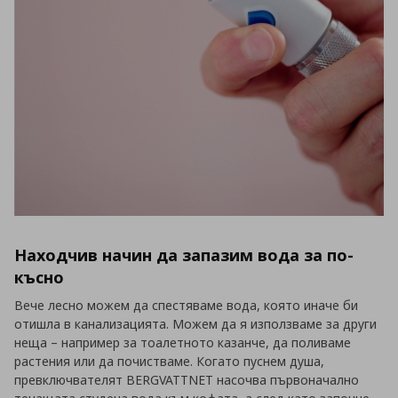
Находчив начин да запазим вода за по-
късно
Вече лесно можем да спестяваме вода, която иначе би
отишла в канализацията. Можем да я използваме за други
неща – например за тоалетното казанче, да поливаме
растения или да почистваме. Когато пуснем душа,
превключвателят BERGVATTNET насочва първоначално