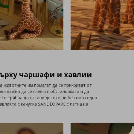
върху чаршафи и хавлии
а животните им помагат да се прикриват от
ва важно да се слееш с обстановката и да
нето трябва да остави детето ви без нито едно
хавлията с качулка SANDLÖPARE с петна на