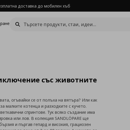
езплатна доставка до мобилен хъб
ране
риключение със животните
вата, огъвайки се от полъха на вятъра? Или как
за малките котенца и разходките с кучето.
светкавични спринтове. Тук всяко създание има
кировка или лов. В колекция SANDLÖPARE ще
бързия и пъргав гепард и високия, грациозен