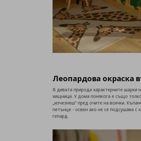
Леопардова окраска 
В дивата природа характерните шарки н
хищници. У дома понякога е също толко
„изчезнеш“ пред очите на всички. Къпа
петънце - освен ако не се подсушава с 
гепард.