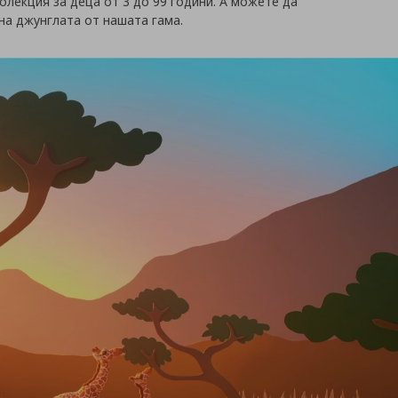
олекция за деца от 3 до 99 години. А можете да
на джунглата от нашата гама.