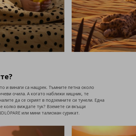
ите?
сто и винаги са нащрек. Тъмните петна около
нчеви очила. А когато наближи хищник, те
налите да се скрият в подземните си тунели. Една
ие колко виждате тук? Вземете си вкъщи
NDLÖPARE или мини талисман сурикат.