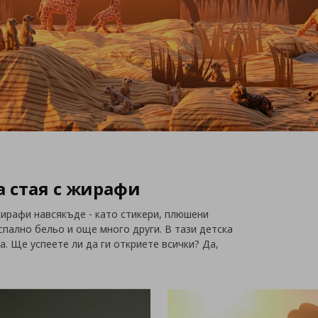
а стая с жирафи
рафи навсякъде - като стикери, плюшени
 спално бельо и още много други. В тази детска
. Ще успеете ли да ги откриете всички? Да,