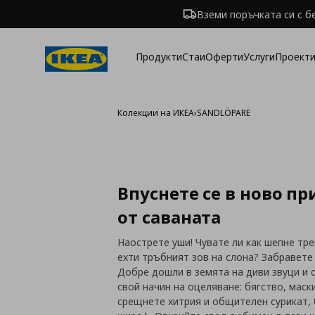
Вземи поръчката си с б
Продукти
Стаи
Оферти
Услуги
Проекти
Колекции на ИКЕА
›
SANDLÖPARE
Впуснете се в ново п
от саваната
Наострете уши! Чувате ли как шепне тре
ехти тръбният зов на слона? Забравете 
Добре дошли в земята на диви звуци и 
свой начин на оцеляване: бягство, мас
срещнете хитрия и общителен сурикат, 