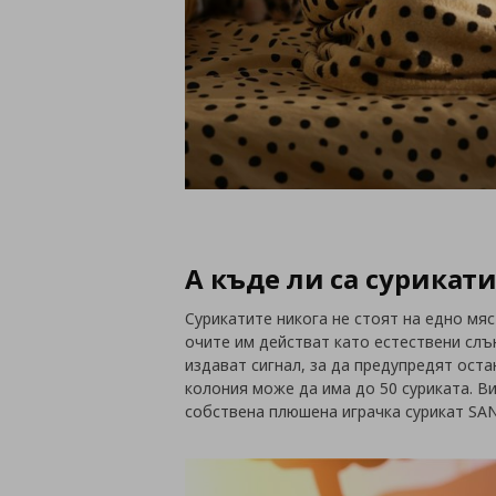
А къде ли са сурикат
Сурикатите никога не стоят на едно мя
очите им действат като естествени слъ
издават сигнал, за да предупредят оста
колония може да има до 50 суриката. В
собствена плюшена играчка сурикат SA