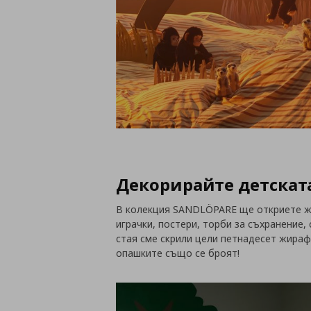
Декорирайте детскат
В колекция SANDLÖPARE ще откриете жи
играчки, постери, торби за съхранение,
стая сме скрили цели петнадесет жирафа
опашките също се броят!