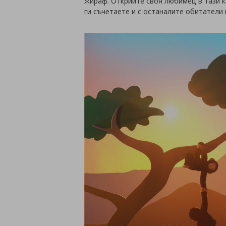
жираф. Открийте своя любимец в тази к
ги съчетаете и с останалите обитатели 