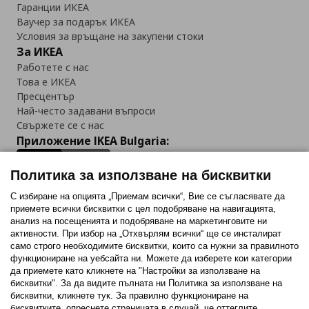
Гаранции ИКЕА
Ваучер за подарък ИКЕА
Условия за връщане на закупени стоки
За ИКЕА
Работете с нас
Това е ИКЕА
Пресцентър
Най-често задавани въпроси
Свържете се с нас
Приложение IKEA Bulgaria:
Политика за използване на бисквитки
С избиране на опцията „Приемам всички“, Вие се съгласявате да
приемете всички бисквитки с цел подобряване на навигацията,
Последвайте ни:
анализ на посещенията и подобряване на маркетинговите ни
активности. При избор на „Отхвърлям всички“ ще се инсталират
Facebook
Twitter
Youtube
Pinterest
Instagram
само строго необходимитe бисквитки, които са нужни за правилното
функциониране на уебсайта ни. Можете да изберете кои категории
да приемете като кликнете на "Настройки за използване на
бисквитки". За да видите пълната ни Политика за използване на
бисквитки, кликнете тук. За правилно функциониране на
бисквитките, опреснете страницата в случай, че оттеглите