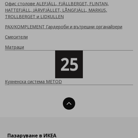
Офис столове ALEFJÄLL, FJÄLLBERGET, FLINTAN,
HATTEFJÄLL, JÄRVFJÄLLET, LÅNGFJÄLL, MARKUS,
TROLLBERGET и LIDKULLEN
PAX/KOMPLEMENT Гардероби и вътрешни органайзери
Смесители
Матраци
Кухненска система METOD
Нагоре
Пазаруване в ИКЕА