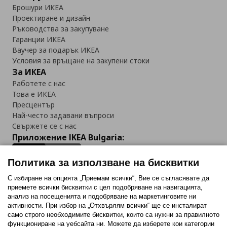
Брошури ИКЕА
Проектиране и дизайн
Ръководства за закупуване
Гаранции ИКЕА
Ваучер за подарък ИКЕА
Условия за връщане на закупени стоки
За ИКЕА
Работете с нас
Това е ИКЕА
Пресцентър
Най-често задавани въпроси
Свържете се с нас
Приложение IKEA Bulgaria:
Политика за използване на бисквитки
С избиране на опцията „Приемам всички“, Вие се съгласявате да
приемете всички бисквитки с цел подобряване на навигацията,
Последвайте ни:
анализ на посещенията и подобряване на маркетинговите ни
активности. При избор на „Отхвърлям всички“ ще се инсталират
Facebook
Twitter
Youtube
Pinterest
Instagram
само строго необходимитe бисквитки, които са нужни за правилното
функциониране на уебсайта ни. Можете да изберете кои категории