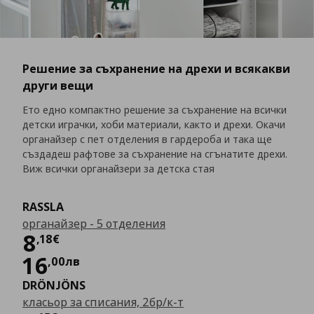
Решение за съхранение на дрехи и всякакви
други вещи
Ето едно компактно решение за съхранение на всички
детски играчки, хоби материали, както и дрехи. Окачи
органайзер с пет отделения в гардероба и така ще
създадеш рафтове за съхранение на сгънатите дрехи.
Виж всички органайзери за детска стая
RASSLA
органайзер - 5 отделения
Цена
8,18 €
8
,
18
€
16
,
00
лв
DRÖNJÖNS
класьор за списания, 2бр/к-т