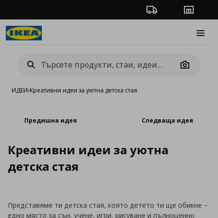
Проследяване на п
Магази
Burge
Camera
ИДЕИ
›
Креативни идеи за уютна детска стая
Предишна идея
Следваща идея
Креативни идеи за уютна
детска стая
Представяме ти детска стая, която детето ти ще обикне –
едно място за сън, учене, игри, рисуване и пълноценно