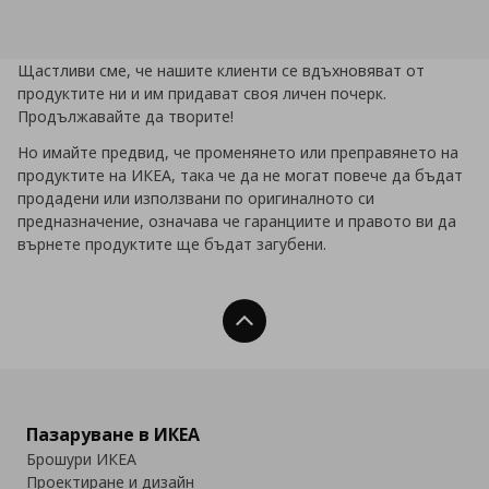
Щастливи сме, че нашите клиенти се вдъхновяват от
продуктите ни и им придават своя личен почерк.
Продължавайте да творите!
Но имайте предвид, че променянето или преправянето на
продуктите на ИКЕА, така че да не могат повече да бъдат
продадени или използвани по оригиналното си
предназначение, означава че гаранциите и правото ви да
върнете продуктите ще бъдат загубени.
Нагоре
Пазаруване в ИКЕА
Брошури ИКЕА
Проектиране и дизайн