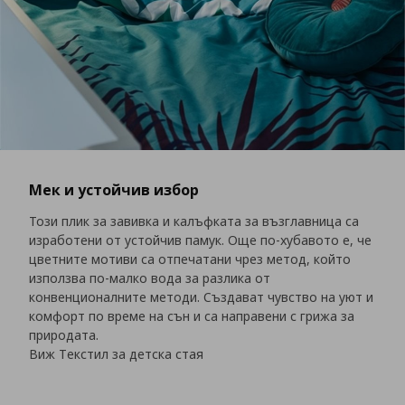
Мек и устойчив избор
Този плик за завивка и калъфката за възглавница са
изработени от устойчив памук. Още по-хубавото е, че
цветните мотиви са отпечатани чрез метод, който
използва по-малко вода за разлика от
конвенционалните методи. Създават чувство на уют и
комфорт по време на сън и са направени с грижа за
природата.
Виж Tекстил за детска стая