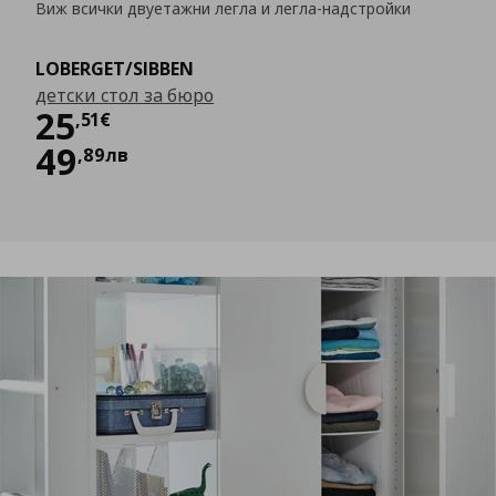
Виж всички двуетажни легла и легла-надстройки
LOBERGET/SIBBEN
детски стол за бюро
Цена
25,51 €
25
,
51
€
49
,
89
лв