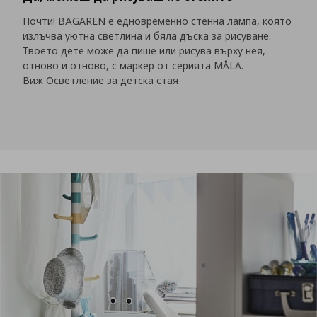
Почти! BÄGAREN е едновременно стенна лампа, която
излъчва уютна светлина и бяла дъска за рисуване.
Твоето дете може да пише или рисува върху нея,
отново и отново, с маркер от серията MÅLA.
Виж Осветление за детска стая