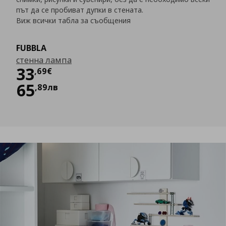
път да се пробиват дупки в стената.
Виж всички табла за съобщения
FUBBLA
стенна лампа
Цена
33,69 €
33
,
69
€
65
,
89
лв