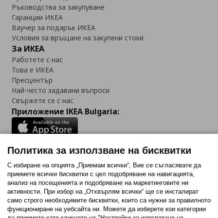
Ръководства за закупуване
Гаранции ИКЕА
Ваучер за подарък ИКЕА
Условия за връщане на закупени стоки
За ИКЕА
Работете с нас
Това е ИКЕА
Пресцентър
Най-често задавани въпроси
Свържете се с нас
Приложение IKEA Bulgaria:
Политика за използване на бисквитки
Последвайте ни:
С избиране на опцията „Приемам всички“, Вие се съгласявате да
приемете всички бисквитки с цел подобряване на навигацията,
Facebook
Twitter
Youtube
Pinterest
Instagram
анализ на посещенията и подобряване на маркетинговите ни
активности. При избор на „Отхвърлям всички“ ще се инсталират
само строго необходимитe бисквитки, които са нужни за правилното
функциониране на уебсайта ни. Можете да изберете кои категории
да приемете като кликнете на "Настройки за използване на