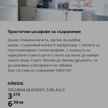
Практични шкафове за съхранение
Дънки, плюшени мечета, хартия, вълшебни
шапки....Съхранявай всичко в изряден вид с лесните за
персонализиране стенни шкафове. С помощта на
нарисувани етикети детето лесно ще може да намери
своите вещи. Съвет: Можеш да сменяш дръжките, за
да направиш атмосферата по-забавна.
Виж Система за съхранение SMASTAD
HÄNGIG
поставка за етикет, 5 бр. в к-т
Цена
3,57 €
3
,
57
€
6
,
98
лв