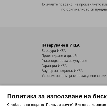
Но имайте предвид, че променянето или
по оригиналното си предна
Пазаруване в ИКЕА
Брошури ИКЕА
Проектиране и дизайн
Ръководства за закупуване
Гаранции ИКЕА
Ваучер за подарък ИКЕА
Условия за връщане на закупени стоки
Политика за използване на бис
С избиране на опцията „Приемам всички“, Вие се съгласявате