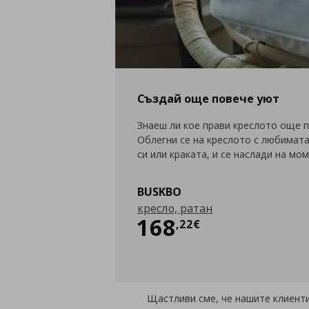
Създай още повече уют
Знаеш ли кое прави креслото още 
Облегни се на креслото с любимата
си или краката, и се наслади на мом
BUSKBO
кресло, ратан
Цена
168,22 €
168
,
22
€
Щастливи сме, че нашите клиенти