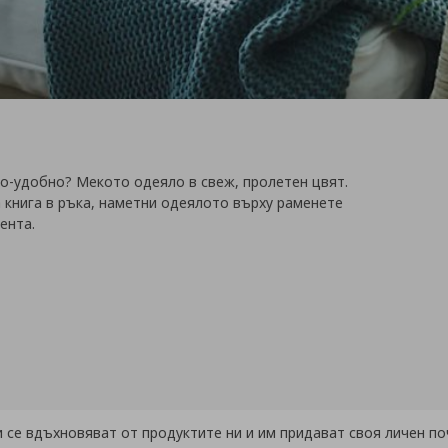
по-удобно? Мекото одеяло в свеж, пролетен цвят.
 книга в ръка, наметни одеялото върху раменете
ента.
 се вдъхновяват от продуктите ни и им придават своя личен п