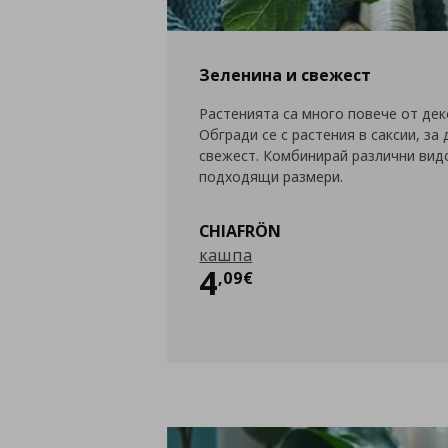
Зеленина и свежест
Растенията са много повече от дек
Обгради се с растения в саксии, з
свежест. Комбинирай различни видо
подходящи размери.
CHIAFRÖN
кашпа
Цена
4,09 €
4
,
09
€