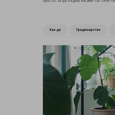
просто, за да бъдеш насаме със себе си
Как да
Градинарство