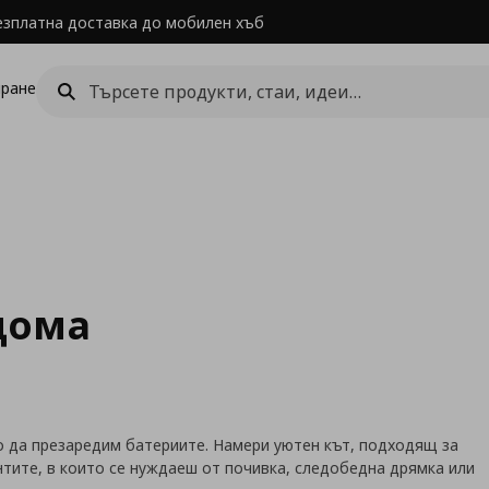
езплатна доставка до мобилен хъб
ране
дома
о да презаредим батериите. Намери уютен кът, подходящ за
нтите, в които се нуждаеш от почивка, следобедна дрямка или