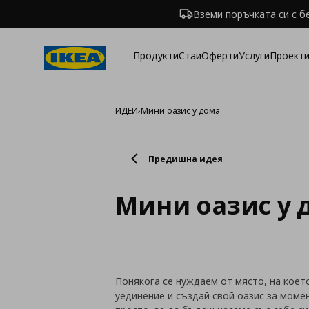
Вземи поръчката си с б
Продукти
Стаи
Оферти
Услуги
Проекти
ИДЕИ
›
Мини оазис у дома
Предишна идея
Мини оазис у 
Понякога се нуждаем от място, на коет
уединение и създай свой оазис за моме