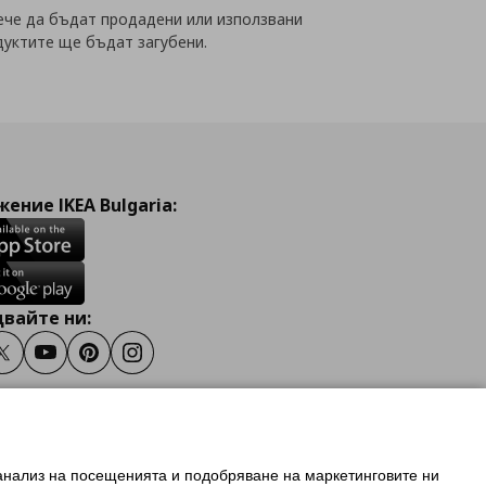
вече да бъдат продадени или използвани
дуктите ще бъдат загубени.
ение IKEA Bulgaria:
вайте ни:
ook
Twitter
Youtube
Pinterest
Instagram
 анализ на посещенията и подобряване на маркетинговите ни