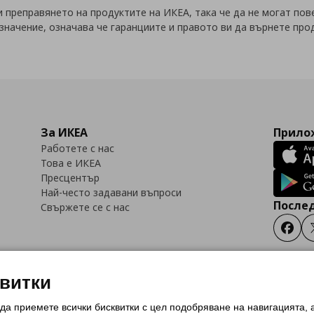
 преправянето на продуктите на ИКЕА, така че да не могат по
значение, означава че гаранциите и правото ви да върнете про
За ИКЕА
Прилож
Работете с нас
Това е ИКЕА
Пресцентър
Най-често задавани въпроси
Послед
Свържете се с нас
Faceb
квитки
 да приемете всички бисквитки с цел подобряване на навигацията,