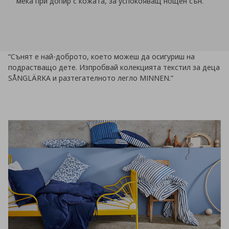
мека при допир с кожата, за успокояващ нощен сън.
“Сънят е най-доброто, което можеш да осигуриш на
подрастващо дете. Изпробвай колекцията текстил за деца
SÅNGLÄRKA и разтегателното легло MINNEN.”