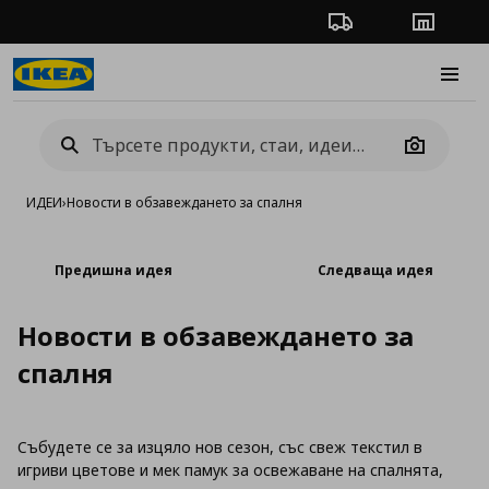
Проследяване на п
Магази
Burge
Camera
ИДЕИ
›
Новости в обзавеждането за спалня
Предишна идея
Следваща идея
Новости в обзавеждането за
спалня
Събудете се за изцяло нов сезон, със свеж текстил в
игриви цветове и мек памук за освежаване на спалнята,