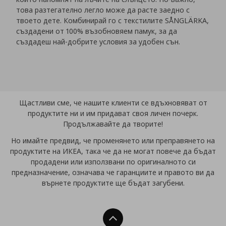
това разтегателно легло може да расте заедно с
твоето дете. Комбинирай го с текстилите SÅNGLÄRKA,
създадени от 100% възобновяем памук, за да
създадеш най-добрите условия за удобен сън.
Щастливи сме, че нашите клиенти се вдъхновяват от
продуктите ни и им придават своя личен почерк.
Продължавайте да творите!
Но имайте предвид, че променянето или преправянето на
продуктите на ИКЕА, така че да не могат повече да бъдат
продадени или използвани по оригиналното си
предназначение, означава че гаранциите и правото ви да
върнете продуктите ще бъдат загубени.
Нагоре