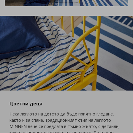
Цветни деца
Нека леглото на детето да бъде приятно гледане,
както и за спане. Традиционният стил на леглото
MINNEN вече се предлага в тъмно жълто, с детайли,
които напомнят на лъчите на слънцето. По-важно,