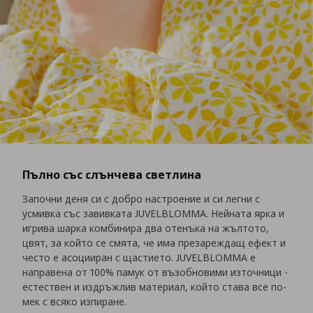
Пълно със слънчева светлина
Започни деня си с добро настроение и си легни с
усмивка със завивката JUVELBLOMMA. Нейната ярка и
игрива шарка комбинира два отенъка на жълтото,
цвят, за който се смята, че има презареждащ ефект и
често е асоцииран с щастието. JUVELBLOMMA е
направена от 100% памук от възобновими източници -
естествен и издръжлив материал, който става все по-
мек с всяко изпиране.