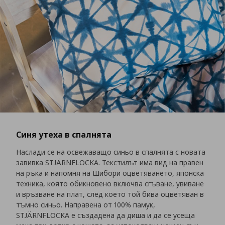
Синя утеха в спалнята
Наслади се на освежаващо синьо в спалнята с новата
завивка STJÄRNFLOCKA. Текстилът има вид на правен
на ръка и напомня на Шибори оцветяването, японска
техника, която обикновено включва сгъване, увиване
и връзване на плат, след което той бива оцветяван в
тъмно синьо. Направена от 100% памук,
STJÄRNFLOCKA е създадена да диша и да се усеща