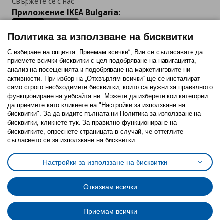
Свържете се с нас
Приложение IKEA Bulgaria:
Политика за използване на бисквитки
С избиране на опцията „Приемам всички“, Вие се съгласявате да
приемете всички бисквитки с цел подобряване на навигацията,
Последвайте ни:
анализ на посещенията и подобряване на маркетинговите ни
активности. При избор на „Отхвърлям всички“ ще се инсталират
Facebook
Twitter
Youtube
Pinterest
Instagram
само строго необходимитe бисквитки, които са нужни за правилното
функциониране на уебсайта ни. Можете да изберете кои категории
да приемете като кликнете на "Настройки за използване на
бисквитки". За да видите пълната ни Политика за използване на
бисквитки, кликнете тук. За правилно функциониране на
бисквитките, опреснете страницата в случай, че оттеглите
съгласието си за използване на бисквитки.
Политика за използване на бисквитки (Cookies)
Избор на настройки за използване на бисквитки
Настройки за използване на бисквитки
Условия за ползване на ikea.bg
Обща политика за личните данни
Политика за защита на личните данни на ikea.bg
Общи условия на програма IKEA Family
Отказвам всички
Политика за защита на лични данни на програма IKEA Family
Приемам всички