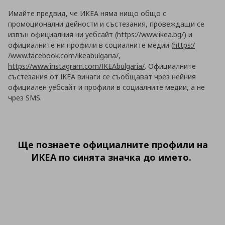
Имайте предвид, че ИКЕА няма нищо общо с
промоционални дейности и състезания, провеждащи се
извън официалния ни уебсайт (https://www.ikea.bg/) и
официалните ни профили в социалните медии (
https:/
/www.facebook.com/ikeabulgaria/
,
https://www.instagram.com/IKEAbulgaria/
. Официалните
състезания от IKEA винаги се съобщават чрез нейния
официален уебсайт и профили в социалните медии, а не
чрез SMS.
Ще познаете официалните профили на
ИКЕА по синята значка до името.