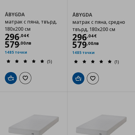
ÅBYGDA
ÅBYGDA
матрак с пяна, твърд,
матрак с пяна, средно
180x200 см
твърд, 180x200 см
Цена
296,04 €
296
Цена
296,04 €
296
,
04
€
,
04
€
579
579
,
00
лв
,
00
лв
1485 точки
1485 точки
(5)
(1)
Добави в кошницата
Добави към списъка с любими
Добави в кошницата
Добави към списъка