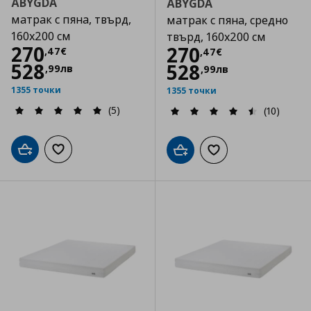
ÅBYGDA
ÅBYGDA
матрак с пяна, твърд,
матрак с пяна, средно
160x200 см
твърд, 160x200 см
Цена
270,47 €
270
Цена
270,47 €
270
,
47
€
,
47
€
528
528
,
99
лв
,
99
лв
1355 точки
1355 точки
(5)
(10)
Добави в кошницата
Добави към списъка с любими
Добави в кошницата
Добави към списъка