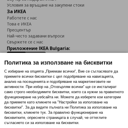
Условия за връщане на закупени стоки
За ИКЕА
Работете с нас
Това е ИКЕА
Пресцентър
Най-често задавани въпроси
Свържете се с нас
Приложение IKEA Bulgaria:
Политика за използване на бисквитки
С избиране на опцията „Приемам всички“, Вие се съгласявате да
приемете всички бисквитки с цел подобряване на навигацията,
Последвайте ни:
анализ на посещенията и подобряване на маркетинговите ни
активности. При избор на „Отхвърлям всички“ ще се инсталират
Facebook
Twitter
Youtube
Pinterest
Instagram
само строго необходимитe бисквитки, които са нужни за правилното
функциониране на уебсайта ни. Можете да изберете кои категории
да приемете като кликнете на "Настройки за използване на
бисквитки". За да видите пълната ни Политика за използване на
бисквитки, кликнете тук. За правилно функциониране на
бисквитките, опреснете страницата в случай, че оттеглите
съгласието си за използване на бисквитки.
Политика за използване на бисквитки (Cookies)