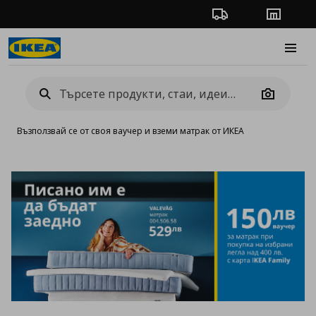
Проследяване на п
Магази
Burge
Camera
Възползвай се от своя ваучер и вземи матрак от ИКЕА