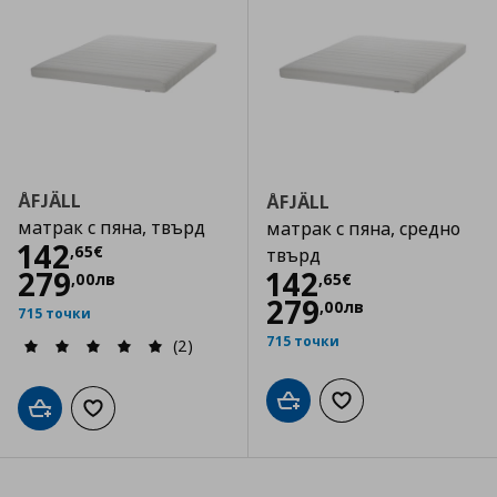
ÅFJÄLL
ÅFJÄLL
матрак с пяна, твърд
матрак с пяна, средно
Цена
142,65 €
142
,
65
€
твърд
Цена
142,65 €
279
142
,
00
лв
,
65
€
279
,
00
лв
715 точки
715 точки
(2)
Добави в кошницата
Добави към списъка
Добави в кошницата
Добави към списъка с любими