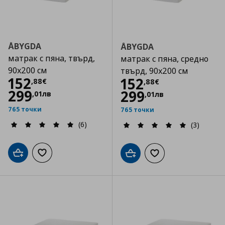
ÅBYGDA
ÅBYGDA
матрак с пяна, твърд,
матрак с пяна, средно
90x200 см
твърд, 90x200 см
Цена
152,88 €
152
Цена
152,88 €
152
,
88
€
,
88
€
299
299
,
01
лв
,
01
лв
765 точки
765 точки
(6)
(3)
Добави в кошницата
Добави към списъка с любими
Добави в кошницата
Добави към списъка