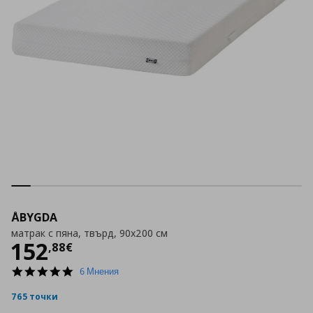
ÅBYGDA
матрак с пяна, твърд, 90x200 см
Цена
152,88 €
152
,
88
€
5.0
6 Мнения
star
rating
765 точки