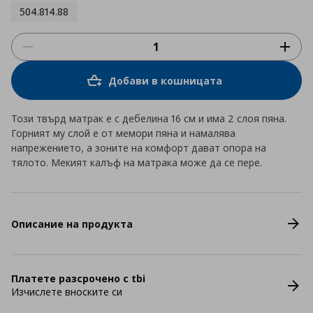
504.814.88
Добави в кошницата
Този твърд матрак е с дебелина 16 см и има 2 слоя пяна.
Горният му слой е от мемори пяна и намалява
напрежението, а зоните на комфорт дават опора на
тялото. Мекият калъф на матрака може да се пере.
Описание на продукта
Платете разсрочено с tbi
Изчислете вноските си