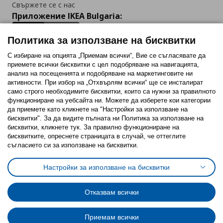
Свържете се с нас
Приложение IKEA Bulgaria:
Политика за използване на бисквитки
С избиране на опцията „Приемам всички“, Вие се съгласявате да
приемете всички бисквитки с цел подобряване на навигацията,
Последвайте ни:
анализ на посещенията и подобряване на маркетинговите ни
активности. При избор на „Отхвърлям всички“ ще се инсталират
Facebook
Twitter
Youtube
Pinterest
Instagram
само строго необходимитe бисквитки, които са нужни за правилното
функциониране на уебсайта ни. Можете да изберете кои категории
да приемете като кликнете на "Настройки за използване на
бисквитки". За да видите пълната ни Политика за използване на
бисквитки, кликнете тук. За правилно функциониране на
бисквитките, опреснете страницата в случай, че оттеглите
съгласието си за използване на бисквитки.
Политика за използване на бисквитки (Cookies)
Избор на настройки за използване на бисквитки
Настройки за използване на бисквитки
Условия за ползване на ikea.bg
Обща политика за личните данни
Политика за защита на личните данни на ikea.bg
Общи условия на програма IKEA Family
Отказвам всички
Политика за защита на лични данни на програма IKEA Family
Приемам всички