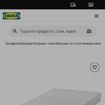
Проследяване на п
Магази
Burge
Camera
Продукти
›
Матраци
›
Матраци с пяна
›
Матраци със слой мемори пяна
›
Е
Добав