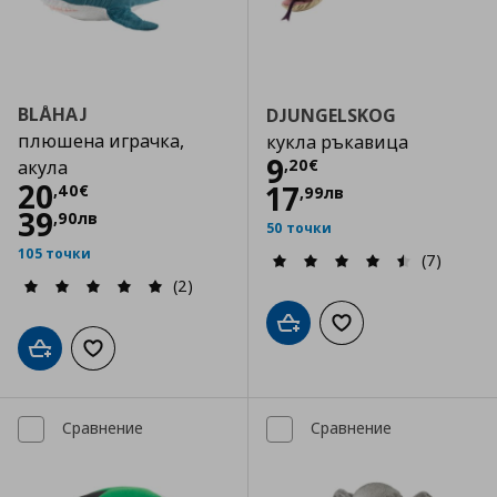
BLÅHAJ
DJUNGELSKOG
плюшена играчка,
кукла ръкавица
Цена
9,20 €
9
,
20
€
акула
Цена
20,40 €
20
17
,
40
€
,
99
лв
39
,
90
лв
50 точки
105 точки
(7)
(2)
Добави в кошницата
Добави към списъка
Добави в кошницата
Добави към списъка с любими
Сравнение
Сравнение