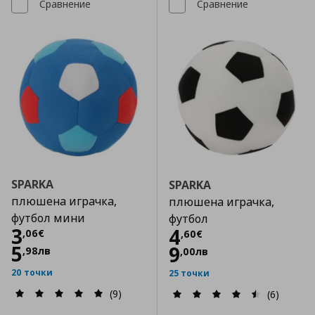
Сравнение
Сравнение
SPARKA
SPARKA
плюшена играчка,
плюшена играчка,
футбол мини
футбол
Цена
3,06 €
3
Цена
4,60 €
4
,
06
€
,
60
€
5
9
,
98
лв
,
00
лв
20 точки
25 точки
(9)
(6)