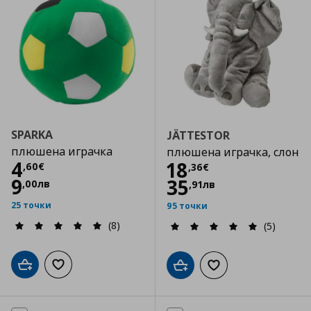
SPARKA
JÄTTESTOR
плюшена играчка
плюшена играчка, слон
Цена
4,60 €
4
Цена
18,36 €
18
,
60
€
,
36
€
9
35
,
00
лв
,
91
лв
25 точки
95 точки
(8)
(5)
Добави в кошницата
Добави към списъка с любими
Добави в кошницата
Добави към списъка