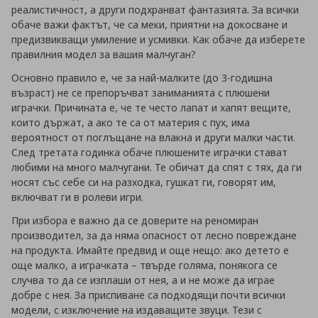
реалистичност, а други подхранват фантазията. За всички
обаче важи фактът, че са меки, приятни на докосване и
предизвикващи умиление и усмивки. Как обаче да изберете
правилния модел за вашия малчуган?
Основно правило е, че за най-малките (до 3-годишна
възраст) не се препоръчват заниманията с плюшени
играчки. Причината е, че те често лапат и хапят вещите,
които държат, а ако те са от материя с пух, има
вероятност от поглъщане на влакна и други малки части.
След третата годинка обаче плюшените играчки стават
любими на много малчугани. Те обичат да спят с тях, да ги
носят със себе си на разходка, гушкат ги, говорят им,
включват ги в ролеви игри.
При избора е важно да се доверите на реномиран
производител, за да няма опасност от лесно повреждане
на продукта. Имайте предвид и още нещо: ако детето е
още малко, а играчката – твърде голяма, понякога се
случва то да се изплаши от нея, а и не може да играе
добре с нея. За приспиване са подходящи почти всички
модели, с изключение на издаващите звуци. Тези с