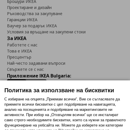
Брошури ИКЕА
Проектиране и дизайн
Ръководства за закупуване
Гаранции ИКЕА
Ваучер за подарък ИКЕА
Условия за връщане на закупени стоки
За ИКЕА
Работете с нас
Това е ИКЕА
Пресцентър
Най-често задавани въпроси
Свържете се с нас
Приложение IKEA Bulgaria:
Политика за използване на бисквитки
С избиране на опцията „Приемам всички“, Вие се съгласявате да
приемете всички бисквитки с цел подобряване на навигацията,
Последвайте ни:
анализ на посещенията и подобряване на маркетинговите ни
активности. При избор на „Отхвърлям всички“ ще се инсталират
Facebook
Twitter
Youtube
Pinterest
Instagram
само строго необходимитe бисквитки, които са нужни за правилното
функциониране на уебсайта ни. Можете да изберете кои категории