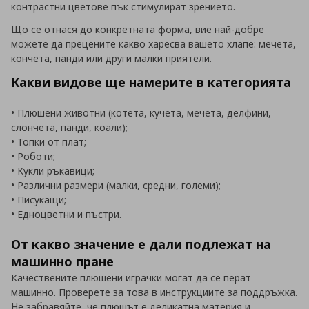
контрастни цветове пък стимулират зрението.
Що се отнася до конкретната форма, вие най-добре
можете да прецените какво харесва вашето хлапе: мечета,
кончета, панди или други малки приятели.
Какви видове ще намерите в категорията
• Плюшени животни (котета, кучета, мечета, делфини,
слончета, панди, коали);
• Топки от плат;
• Роботи;
• Кукли ръкавици;
• Различни размери (малки, средни, големи);
• Писукащи;
• Едноцветни и пъстри.
От какво значение е дали подлежат на
машинно пране
Качествените плюшени играчки могат да се перат
машинно. Проверете за това в инструкциите за поддръжка.
Не забравяйте, че плюшът е деликатна материя и