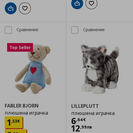
Добави в кошницата
Добави към списъка
Добави в кошницата
Добави към списъка с любими
Сравнение
Сравнение
Top Seller
FABLER BJORN
LILLEPLUTT
плюшена играчка
плюшена играчка
Цена
6,64 €
6
Цена
1,53 €
1
,
64
€
,
53
€
12
,
99
лв