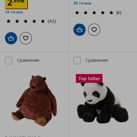
2
,
99
лв
35 точки
10 точки
(6)
(42)
Добави в кошницата
Добави към списъка
Добави в кошницата
Добави към списъка с любими
Сравнение
Сравнение
Top Seller