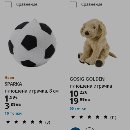
Сравнение
Сравнение
Ново
GOSIG GOLDEN
SPARKA
плюшена играчка
плюшена играчка, 8 см
Цена
10,22 €
10
,
22
€
Цена
1,99 €
1
,
99
€
19
,
99
лв
3
,
89
лв
55 точки
10 точки
(11)
(3)