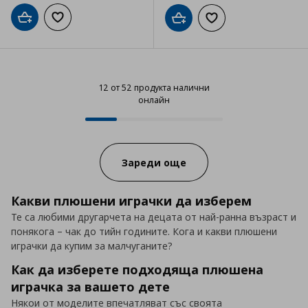
Добави в кошницата
Добави към списъка с любими
Добави в кошницата
Добави към списъка
12 от 52 продукта налични
онлайн
12 от 52 продукта налични онла
Progress:
Зареди още
Какви плюшени играчки да изберем
Те са любими другарчета на децата от най-ранна възраст и
понякога – чак до тийн годините. Кога и какви плюшени
играчки да купим за малчуганите?
Как да изберете подходяща плюшена
играчка за вашето дете
Някои от моделите впечатляват със своята