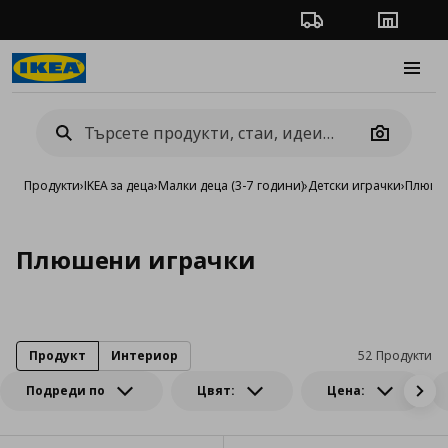
Проследяване на п
Магази
Burge
Camera
Продукти
›
IKEA за деца
›
Малки деца (3-7 години)
›
Детски играчки
›
Плюше
Плюшени играчки
Продукт
Интериор
52 Продукти
Подреди по
Цвят:
Цена: