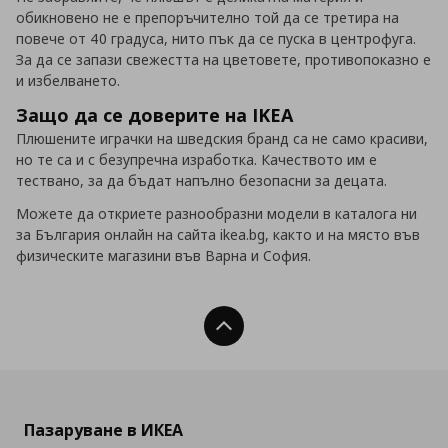
обикновено не е препоръчително той да се третира на
повече от 40 градуса, нито пък да се пуска в центрофуга.
За да се запази свежестта на цветовете, противопоказно е
и избелването.
Защо да се доверите на IKEA
Плюшените играчки на шведския бранд са не само красиви,
но те са и с безупречна изработка. Качеството им е
тествано, за да бъдат напълно безопасни за децата.
Можете да откриете разнообразни модели в каталога ни
за България онлайн на сайта ikea.bg, както и на място във
физическите магазини във Варна и София.
Нагоре
Пазаруване в ИКЕА