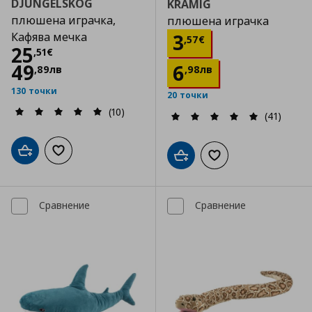
DJUNGELSKOG
KRAMIG
плюшена играчка,
плюшена играчка
Цена
3,57 €
Кафява мечка
3
,
57
€
Цена
25,51 €
25
,
51
€
49
6
,
89
лв
,
98
лв
130 точки
20 точки
(10)
(41)
Добави в кошницата
Добави към списъка с любими
Добави в кошницата
Добави към списъка
Сравнение
Сравнение