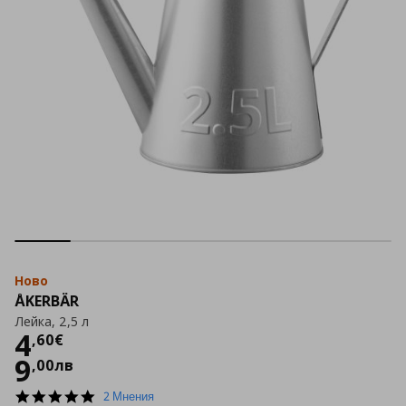
Ново
ÅKERBÄR
Лейка, 2,5 л
Цена
4,60 €
4
,
60
€
9
,
00
лв
5.0
2 Мнения