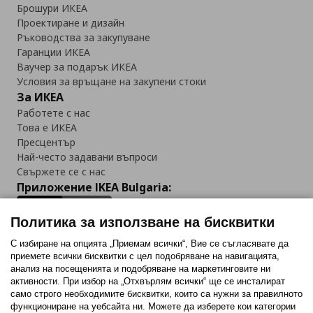
Брошури ИКЕА
Проектиране и дизайн
Ръководства за закупуване
Гаранции ИКЕА
Ваучер за подарък ИКЕА
Условия за връщане на закупени стоки
За ИКЕА
Работете с нас
Това е ИКЕА
Пресцентър
Най-често задавани въпроси
Свържете се с нас
Приложение IKEA Bulgaria:
Политика за използване на бисквитки
С избиране на опцията „Приемам всички“, Вие се съгласявате да
приемете всички бисквитки с цел подобряване на навигацията,
Последвайте ни:
анализ на посещенията и подобряване на маркетинговите ни
активности. При избор на „Отхвърлям всички“ ще се инсталират
Facebook
Twitter
Youtube
Pinterest
Instagram
само строго необходимитe бисквитки, които са нужни за правилното
функциониране на уебсайта ни. Можете да изберете кои категории