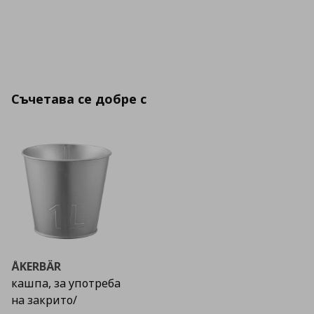
Съчетава се добре с
ÅKERBÄR
кашпа, за употреба
на закрито/