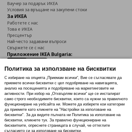
Ваучер за подарък ИКЕА
Условия за връщане на закупени стоки
За ИКЕА
Работете с нас
Това е ИКЕА
Пресцентър
Най-често задавани въпроси
Свържете се с нас
Приложение IKEA Bulgaria:
Политика за използване на бисквитки
С избиране на опцията „Приемам всички“, Вие се съгласявате да
приемете всички бисквитки с цел подобряване на навигацията,
Последвайте ни:
анализ на посещенията и подобряване на маркетинговите ни
активности. При избор на „Отхвърлям всички“ ще се инсталират
Facebook
Twitter
Youtube
Pinterest
Instagram
само строго необходимитe бисквитки, които са нужни за правилното
функциониране на уебсайта ни. Можете да изберете кои категории
да приемете като кликнете на "Настройки за използване на
бисквитки". За да видите пълната ни Политика за използване на
бисквитки, кликнете тук. За правилно функциониране на
бисквитките, опреснете страницата в случай, че оттеглите
съгласието си за използване на бисквитки.