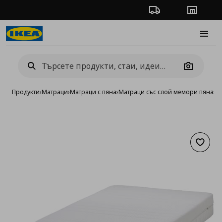
Проследяване на п
Магази
Burge
Camera
Продукти
›
Матраци
›
Матраци с пяна
›
Матраци със слой мемори пяна
›
Е
Добав