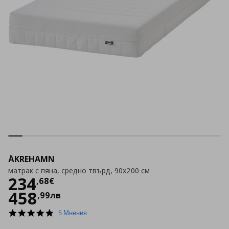
ÅKREHAMN
матрак с пяна, средно твърд, 90x200 см
Цена
234,68 €
234
,
68
€
458
,
99
лв
4.8
5 Мнения
star