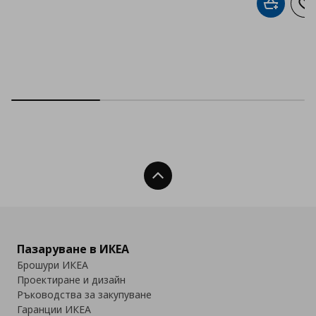
Добави в
До
Нагоре
Пазаруване в ИКЕА
Брошури ИКЕА
Проектиране и дизайн
Ръководства за закупуване
Гаранции ИКЕА