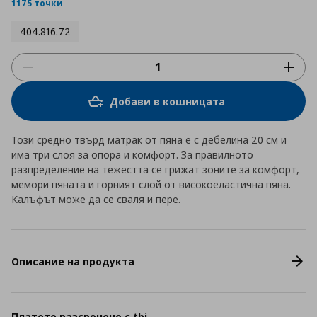
rating
1175 точки
404.816.72
Добави в кошницата
Този средно твърд матрак от пяна е с дебелина 20 см и
има три слоя за опора и комфорт. За правилното
разпределение на тежестта се грижат зоните за комфорт,
мемори пяната и горният слой от високоеластична пяна.
Калъфът може да се сваля и пере.
Описание на продукта
Платете разсрочено с tbi