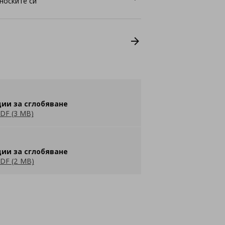
носките си
ии за сглобяване
DF (3 MB)
ии за сглобяване
DF (2 MB)