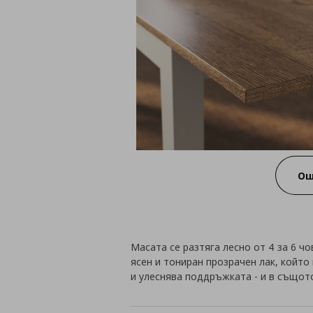
Ощ
Масата се разтяга лесно от 4 за 6 ч
ясен и тониран прозрачен лак, койт
и улеснява поддръжката - и в същот