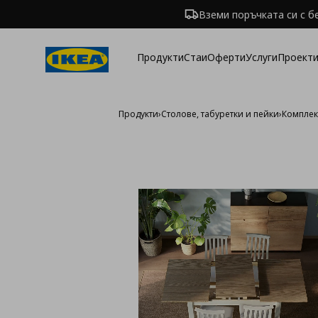
Вземи поръчката си с б
Продукти
Стаи
Оферти
Услуги
Проекти
Продукти
›
Столове, табуретки и пейки
›
Комплек