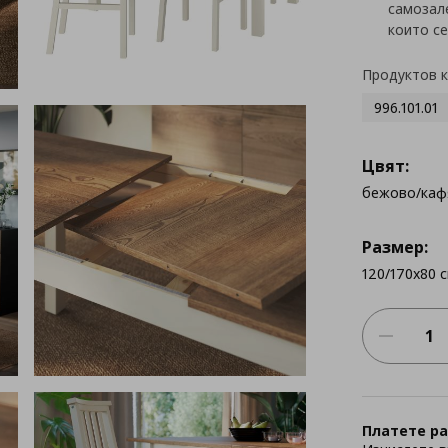
самозале
които се
Продуктов 
996.101.01
Цвят:
бежово/каф
Размер:
120/170x80 
Платете ра