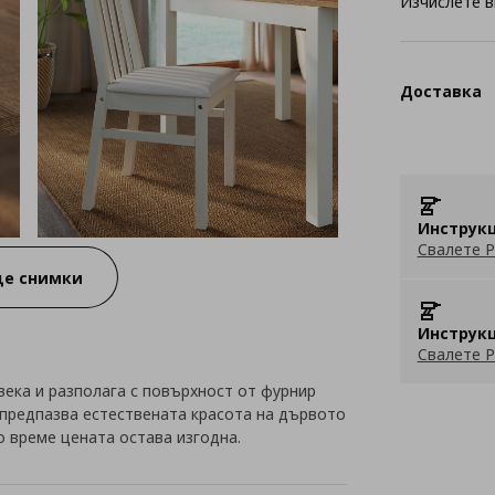
Изчислете в
Доставка
Инструкц
Свалете P
е снимки
Инструкц
Свалете P
овека и разполага с повърхност от фурнир
о предпазва естествената красота на дървото
о време цената остава изгодна.