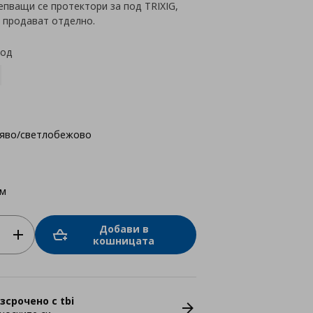
пващи се протектори за под TRIXIG,
 продават отделно.
код
яво/светлобежово
см
Добави в
кошницата
зсрочено с tbi