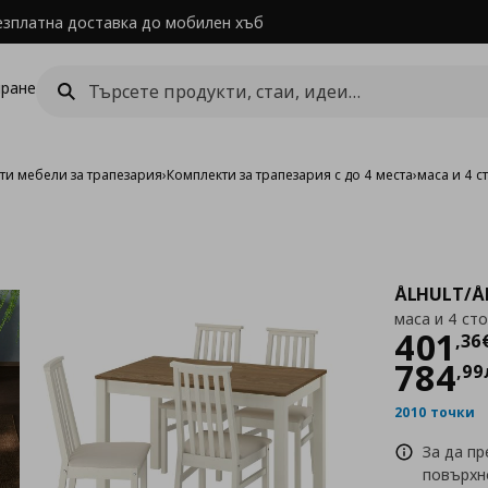
езплатна доставка до мобилен хъб
ране
ти мебели за трапезария
›
Комплекти за трапезария с до 4 места
›
маса и 4 с
ÅLHULT/Å
маса и 4 ст
Цен
401
,
36
784
,
99
2010 точки
За да п
повърхн