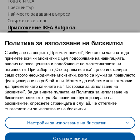
Това е ИКЕА
Пресцентър
Най-често задавани въпроси
Свържете се с нас
Приложение IKEA Bulgaria:
Политика за използване на бисквитки
С избиране на опцията „Приемам всички“, Вие се съгласявате да
приемете всички бисквитки с цел подобряване на навигацията,
Последвайте ни:
анализ на посещенията и подобряване на маркетинговите ни
активности. При избор на „Отхвърлям всички“ ще се инсталират
Facebook
Twitter
Youtube
Pinterest
Instagram
само строго необходимитe бисквитки, които са нужни за правилното
функциониране на уебсайта ни. Можете да изберете кои категории
да приемете като кликнете на "Настройки за използване на
бисквитки". За да видите пълната ни Политика за използване на
бисквитки, кликнете тук. За правилно функциониране на
бисквитките, опреснете страницата в случай, че оттеглите
съгласието си за използване на бисквитки.
Политика за използване на бисквитки (Cookies)
Избор на настройки за използване на бисквитки
Настройки за използване на бисквитки
Условия за ползване на ikea.bg
Обща политика за личните данни
Политика за защита на личните данни на ikea.bg
Общи условия на програма IKEA Family
Отказвам всички