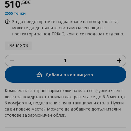
Цена
510,50 €
510
,
50
€
2555 точки
За да предотвратите надраскване на повърхността,
можете да допълните със самозалепващи се
протектори за под TRIXIG, които се продават отделно.
196.182.76
Добави в кошницата
Комплектът за трапезария включва маса от фурнир ясен с
лесен за поддръжка тониран лак, разтяга се до 6-8 места, с
6 комфортни, подплатени с пяна тапицирани стола. Нужни
са ви повече места? Можете да добавите допълнителни
столове за хармоничен облик.