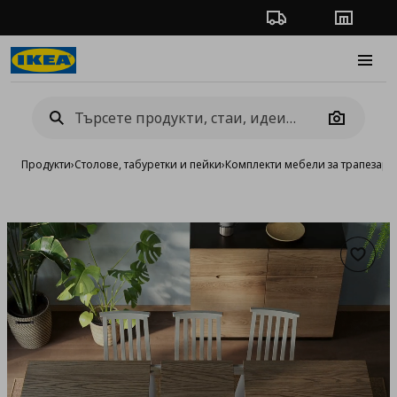
Проследяване на п
Магази
Burge
Camera
Продукти
›
Столове, табуретки и пейки
›
Комплекти мебели за трапезари
Добав