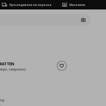
Проследяване на поръчка
Магазини
Camera
RATTEN
Добави към списъка с люб
юре, замразено
а
3,30 €
код