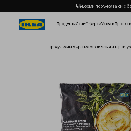
Вземи поръчката си с б
Продукти
Стаи
Оферти
Услуги
Проекти
Продукти
›
ИКЕА Храни
›
Готови ястия и гарниту