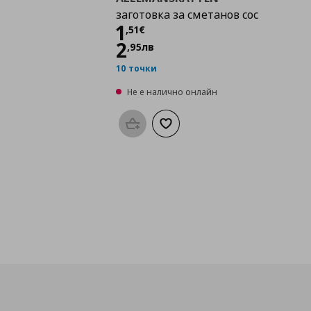
заготовка за сметанов сос
Цена
1,51 €
1
,
51
€
2
,
95
лв
10 точки
Не е налично онлайн
Προσθήκη στο καλάθι
Добави към списъка с любими