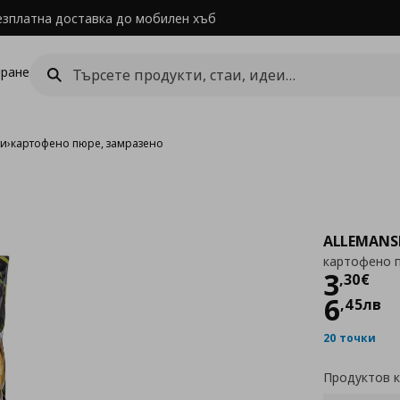
езплатна доставка до мобилен хъб
ране
ри
›
картофено пюре, замразено
ALLEMANS
картофено п
Цен
3
,
30
€
6
,
45
лв
20 точки
Продуктов 