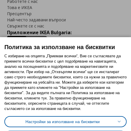
Работете с нас
Това е ИКЕА
Пресцентър
Най-често задавани въпроси
Свържете се с нас
Приложение IKEA Bulgaria:
Политика за използване на бисквитки
С избиране на опцията „Приемам всички“, Вие се съгласявате да
приемете всички бисквитки с цел подобряване на навигацията,
Последвайте ни:
анализ на посещенията и подобряване на маркетинговите ни
активности. При избор на „Отхвърлям всички“ ще се инсталират
Facebook
Twitter
Youtube
Pinterest
Instagram
само строго необходимитe бисквитки, които са нужни за правилното
функциониране на уебсайта ни. Можете да изберете кои категории
да приемете като кликнете на "Настройки за използване на
бисквитки". За да видите пълната ни Политика за използване на
бисквитки, кликнете тук. За правилно функциониране на
бисквитките, опреснете страницата в случай, че оттеглите
съгласието си за използване на бисквитки.
Политика за използване на бисквитки (Cookies)
Избор на настройки за използване на бисквитки
Настройки за използване на бисквитки
Условия за ползване на ikea.bg
Обща политика за личните данни
Политика за защита на личните данни на ikea.bg