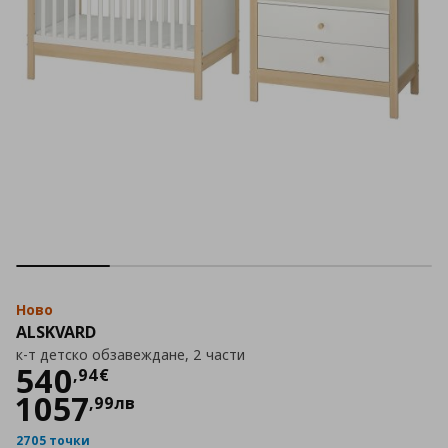
Ново
ALSKVARD
к-т детско обзавеждане, 2 части
Цена
540,94 €
540
,
94
€
1057
,
99
лв
2705 точки