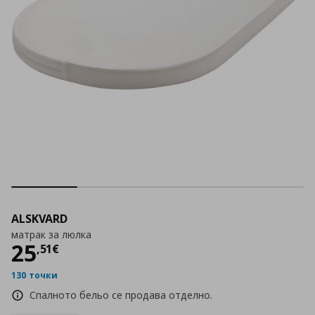
ALSKVARD
матрак за люлка
Цена
25,51 €
25
,
51
€
130 точки
Спалното бельо се продава отделно.