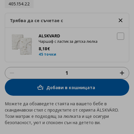
405.154.22
Трябва да се съчетае с
ALSKVARD
Чаршаф с ластик за детска люлка
Цена
8,18 €
8
,
18
€
45 точки
Добави в кошницата
Можете да обзаведете стаята на вашето бебе в
скандинавски стил с продуктите от серията ÄLSKVÄRD.
Този матрак е подходящ за люлката и ще осигури
безопасност, уют и спокоен сън на детето ви.