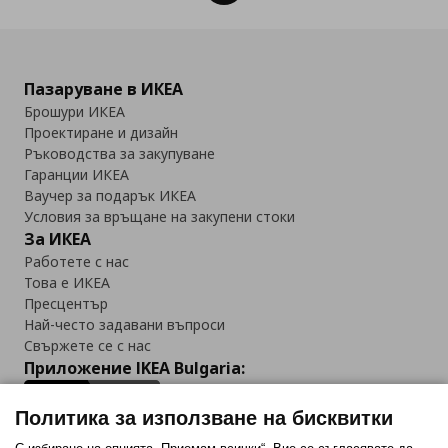
Пазаруване в ИКЕА
Брошури ИКЕА
Проектиране и дизайн
Ръководства за закупуване
Гаранции ИКЕА
Ваучер за подарък ИКЕА
Условия за връщане на закупени стоки
За ИКЕА
Работете с нас
Това е ИКЕА
Пресцентър
Най-често задавани въпроси
Свържете се с нас
Приложение IKEA Bulgaria:
Политика за използване на бисквитки