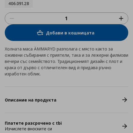
406.091.28
Добави в кошницата
Холната маса ÄMMARYD разполага с място както за
оживени събирания с приятели, така и за лежерни филмови
вечери със семейството. Традиционният дизайн с плот и
крака от дърво с отличителен вид ѝ придава ръчно
изработен облик.
Описание на продукта
Платете разсрочено с tbi
Изчислете вноските си