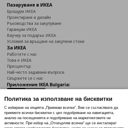
Пазаруване в ИКЕА
Брошури ИКЕА
Проектиране и дизайн
Ръководства за закупуване
Гаранции ИКЕА
Ваучер за подарък ИКЕА
Условия за връщане на закупени стоки
За ИКЕА
Работете с нас
Това е ИКЕА
Пресцентър
Най-често задавани въпроси
Свържете се с нас
Приложение IKEA Bulgaria:
Политика за използване на бисквитки
С избиране на опцията „Приемам всички“, Вие се съгласявате да
приемете всички бисквитки с цел подобряване на навигацията,
Последвайте ни:
анализ на посещенията и подобряване на маркетинговите ни
активности. При избор на „Отхвърлям всички“ ще се инсталират
Facebook
Twitter
Youtube
Pinterest
Instagram