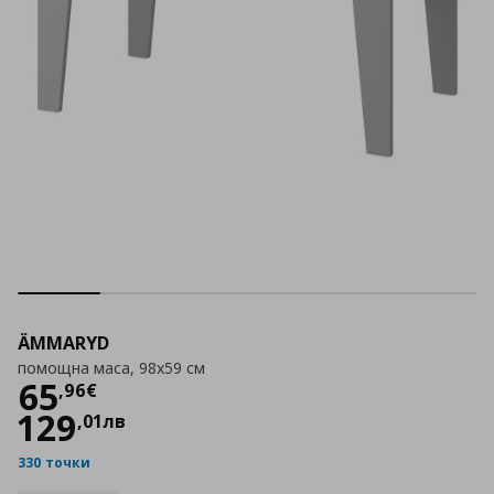
ÄMMARYD
помощна маса, 98x59 см
Цена
65,96 €
65
,
96
€
129
,
01
лв
330 точки