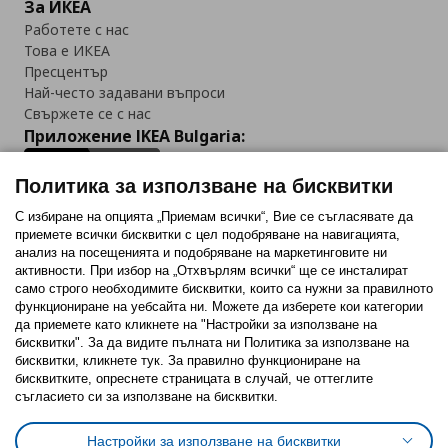
За ИКЕА
Работете с нас
Това е ИКЕА
Пресцентър
Най-често задавани въпроси
Свържете се с нас
Приложение IKEA Bulgaria:
Политика за използване на бисквитки
С избиране на опцията „Приемам всички“, Вие се съгласявате да
приемете всички бисквитки с цел подобряване на навигацията,
Последвайте ни:
анализ на посещенията и подобряване на маркетинговите ни
активности. При избор на „Отхвърлям всички“ ще се инсталират
Facebook
Twitter
Youtube
Pinterest
Instagram
само строго необходимитe бисквитки, които са нужни за правилното
функциониране на уебсайта ни. Можете да изберете кои категории
да приемете като кликнете на "Настройки за използване на
бисквитки". За да видите пълната ни Политика за използване на
бисквитки, кликнете тук. За правилно функциониране на
бисквитките, опреснете страницата в случай, че оттеглите
съгласието си за използване на бисквитки.
Политика за използване на бисквитки (Cookies)
Избор на настройки за използване на бисквитки
Настройки за използване на бисквитки
Условия за ползване на ikea.bg
Обща политика за личните данни