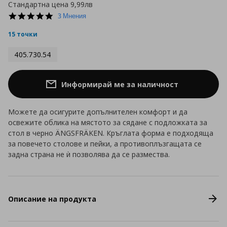
Стандартна цена
9,99лв
5.0
3 Мнения
star
rating
15 точки
405.730.54
Информирай ме за наличност
Можете да осигурите допълнителен комфорт и да
освежите облика на мястото за сядане с подложката за
стол в черно ÄNGSFRÄKEN. Кръглата форма е подходяща
за повечето столове и пейки, а противоплъзгащата се
задна страна не ѝ позволява да се размества.
Описание на продукта