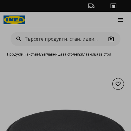
Проследяване на п
Магази
Burge
Camera
Продукти
›
Текстил
›
Възглавници за стол
›
възглавница за стол
Добав