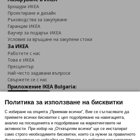
Брошури ИКЕА
Проектиране и дизайн
Ръководства за закупуване
Гаранции ИКЕА
Ваучер за подарък ИКЕА
Условия за връщане на закупени стоки
За ИКЕА
Работете с нас
Това е ИКЕА
Пресцентър
Най-често задавани въпроси
Свържете се с нас
Приложение IKEA Bulgaria:
Политика за използване на бисквитки
С избиране на опцията „Приемам всички“, Вие се съгласявате да
приемете всички бисквитки с цел подобряване на навигацията,
Последвайте ни:
анализ на посещенията и подобряване на маркетинговите ни
активности. При избор на „Отхвърлям всички“ ще се инсталират
Facebook
Twitter
Youtube
Pinterest
Instagram
само строго необходимитe бисквитки, които са нужни за правилното
функциониране на уебсайта ни. Можете да изберете кои категории