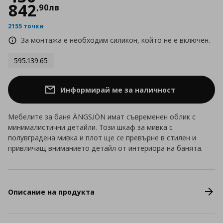
842
,
90
лв
2155 точки
За монтажа е необходим силикон, който не е включен.
595.139.65
Информирай ме за наличност
Мебелите за баня ÄNGSJÖN имат съвременен облик с
минималистични детайли. Този шкаф за мивка с
полувградена мивка и плот ще се превърне в стилен и
привличащ вниманието детайл от интериора на банята.
Описание на продукта