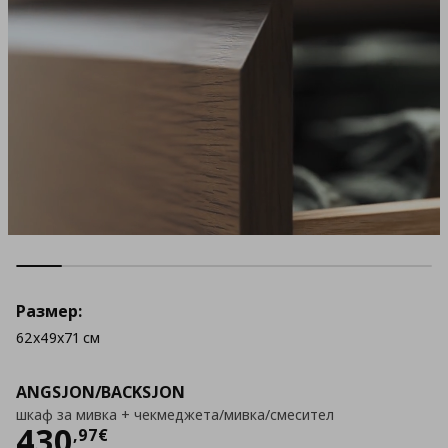
Размер:
62x49x71 см
ANGSJON/BACKSJON
шкаф за мивка + чекмеджета/мивка/смесител
Цена
430,97 €
430
,
97
€