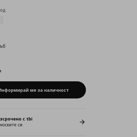
код
дъб
м
Информирай ме за наличност
зсрочено с tbi
носките си