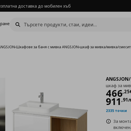
езплатна доставка до мобилен хъб
ране
ANGSJON
›
Шкафове за баня с мивка ANGSJON
›
шкаф за мивка/мивка/смесит
ANGSJON/
шкаф за мив
Цен
466
,
25
911
,
91
2335 точки
За монта
включен