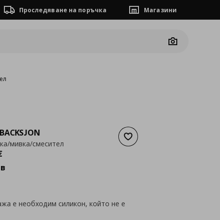
Проследяване на поръчка
Магазини
Camera
ел
BACKSJON
Добави към списъка с люб
ка/мивка/смесител
а
466,25 €
€
лв
жа е необходим силикон, който не е
.