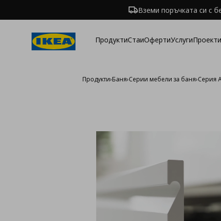
Вземи поръчката си с б
Продукти
Стаи
Оферти
Услуги
Проекти
Продукти
›
Баня
›
Серии мебели за баня
›
Серия 