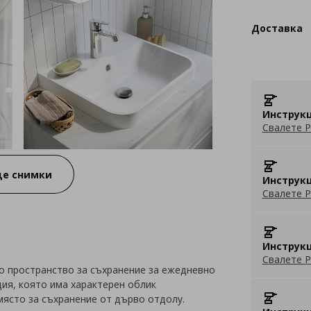
Доставка
Инструкц
Свалете P
е снимки
Инструкц
Свалете P
Инструкц
Свалете P
о пространство за съхранение за ежедневно
ия, която има характерен облик
място за съхранение от дърво отдолу.