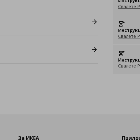
Инструкц
Свалете P
Инструкц
Свалете P
Инструкц
Свалете P
За ИКЕА
Прилож