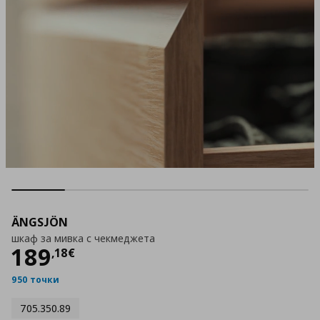
ÄNGSJÖN
шкаф за мивка с чекмеджета
Цена
189,18 €
189
,
18
€
950 точки
705.350.89