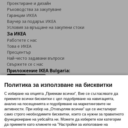
Проектиране и дизайн
Ръководства за закупуване
Гаранции ИКЕА
Ваучер за подарък ИКЕА
Условия за връщане на закупени стоки
За ИКЕА
Работете с нас
Това е ИКЕА
Пресцентър
Най-често задавани въпроси
Свържете се с нас
Приложение IKEA Bulgaria:
Политика за използване на бисквитки
С избиране на опцията „Приемам всички“, Вие се съгласявате да
приемете всички бисквитки с цел подобряване на навигацията,
Последвайте ни:
анализ на посещенията и подобряване на маркетинговите ни
активности. При избор на „Отхвърлям всички“ ще се инсталират
Facebook
Twitter
Youtube
Pinterest
Instagram
само строго необходимитe бисквитки, които са нужни за правилното
функциониране на уебсайта ни. Можете да изберете кои категории
да приемете като кликнете на "Настройки за използване на