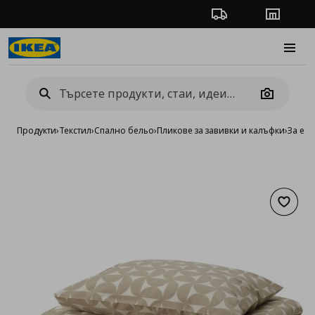
Проследяване на п
Магази
Burge
Camera
Продукти
›
Текстил
›
Спално бельо
›
Пликове за завивки и калъфки
›
За ед
Добав