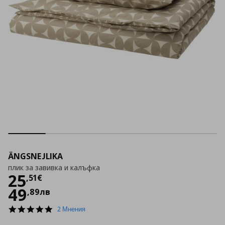
ÄNGSNEJLIKA
плик за завивка и калъфка
Цена
25,51 €
25
,
51
€
49
,
89
лв
5.0
2 Мнения
star