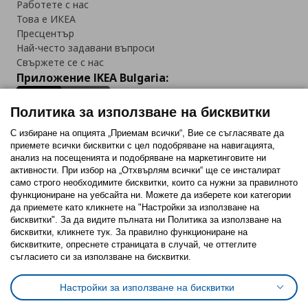
Работете с нас
Това е ИКЕА
Пресцентър
Най-често задавани въпроси
Свържете се с нас
Приложение IKEA Bulgaria:
Политика за използване на бисквитки
С избиране на опцията „Приемам всички“, Вие се съгласявате да
приемете всички бисквитки с цел подобряване на навигацията,
Последвайте ни:
анализ на посещенията и подобряване на маркетинговите ни
активности. При избор на „Отхвърлям всички“ ще се инсталират
Facebook
Twitter
Youtube
Pinterest
Instagram
само строго необходимитe бисквитки, които са нужни за правилното
функциониране на уебсайта ни. Можете да изберете кои категории
да приемете като кликнете на "Настройки за използване на
бисквитки". За да видите пълната ни Политика за използване на
бисквитки, кликнете тук. За правилно функциониране на
бисквитките, опреснете страницата в случай, че оттеглите
съгласието си за използване на бисквитки.
Политика за използване на бисквитки (Cookies)
Избор на настройки за използване на бисквитки
Настройки за използване на бисквитки
Условия за ползване на ikea.bg
Обща политика за личните данни
Политика за защита на личните данни на ikea.bg