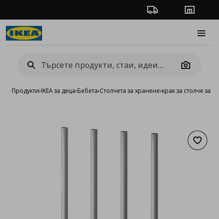
Проследяване на п
Магази
Burge
Camera
Продукти
›
IKEA за деца
›
Бебета
›
Столчета за хранене
›
крак за столче за х
Добав