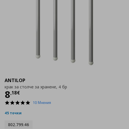
ANTILOP
крак за столче за хранене, 4 бр
Цена
8,18 €
8
,
18
€
4.9
10 Мнения
star
rating
45 точки
802.799.46