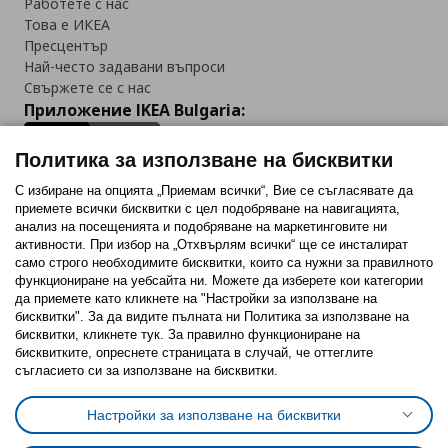
Работете с нас
Това е ИКЕА
Пресцентър
Най-често задавани въпроси
Свържете се с нас
Приложение IKEA Bulgaria:
Политика за използване на бисквитки
С избиране на опцията „Приемам всички“, Вие се съгласявате да
приемете всички бисквитки с цел подобряване на навигацията,
Последвайте ни:
анализ на посещенията и подобряване на маркетинговите ни
активности. При избор на „Отхвърлям всички“ ще се инсталират
Facebook
Twitter
Youtube
Pinterest
Instagram
само строго необходимитe бисквитки, които са нужни за правилното
функциониране на уебсайта ни. Можете да изберете кои категории
да приемете като кликнете на "Настройки за използване на
бисквитки". За да видите пълната ни Политика за използване на
бисквитки, кликнете тук. За правилно функциониране на
бисквитките, опреснете страницата в случай, че оттеглите
съгласието си за използване на бисквитки.
Политика за използване на бисквитки (Cookies)
Избор на настройки за използване на бисквитки
Настройки за използване на бисквитки
Условия за ползване на ikea.bg
Обща политика за личните данни
Политика за защита на личните данни на ikea.bg