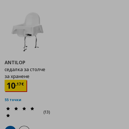
ANTILOP
седалка за столче
за хранене
Цена
10,17 €
10
,
17
€
55 точки
(13)