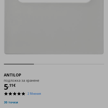
ANTILOP
подложка за хранене
Цена
5,11 €
5
,
11
€
5.0
2 Мнения
star
rating
30 точки