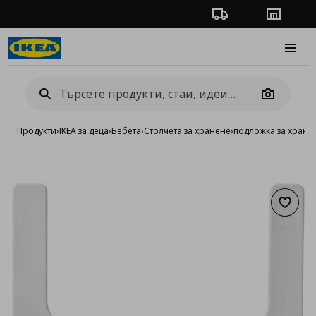
Проследяване на п
Магази
Burge
Camera
Продукти
›
IKEA за деца
›
Бебета
›
Столчета за хранене
›
подложка за хране
Добав